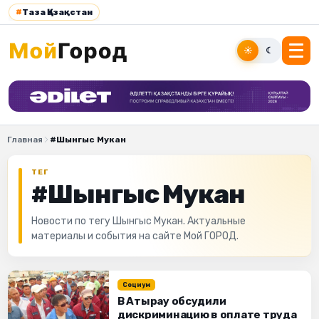
#
Таза Қазақстан
☀
☾
Главная
#Шынгыс Мукан
ТЕГ
#Шынгыс Мукан
Новости по тегу Шынгыс Мукан. Актуальные
материалы и события на сайте Мой ГОРОД.
Социум
В Атырау обсудили
дискриминацию в оплате труда