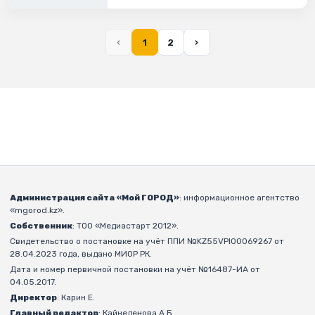
‹
1
2
›
Администрация сайта «Мой ГОРОД»
: информационное агентство
«mgorod.kz».
Собственник
: ТОО «Медиастарт 2012».
Свидетельство о постановке на учёт ППИ №KZ55VPI00069267 от
28.04.2023 года, выдано МИОР РК.
Дата и номер первичной постановки на учёт №16487-ИА от
04.05.2017.
Директор
: Карин Е.
Главный редактор
: Кайнеденова А.Б.