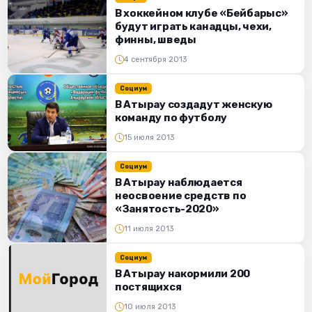
В хоккейном клубе «Бейбарыс»
будут играть канадцы, чехи,
финны, шведы
4 сентября 2013
Социум
В Атырау создадут женскую
команду по футболу
15 июля 2013
Социум
В Атырау наблюдается
неосвоение средств по
«Занятость-2020»
11 июля 2013
Социум
В Атырау накормили 200
постящихся
10 июля 2013