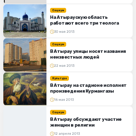
Социум
На Атыраускую область
работают всего три теолога
30 мая 2013
Социум
В Атырау улицы носят названия
неизвестных людей
22 мая 2013
Культура
В Атырау на стадионе исполнят
произведения Курмангазы
16 мая 2013
Социум
В Атырау обсуждают участие
женщин в религии
12 апреля 2013