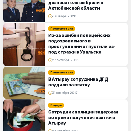
дознавателя выбрали в
Актюбинской области
6 января 2020
Происшествия
Из-за ошибки полицейских
подозреваемого в
преступлении отпустили из-
под стражи в Уральске
27 октября 2018
Происшествия
В Атырау сотрудника ДГД
осудили за взятку
31 октября 2017
Социум
Cотрудник полиции задержан
во время получения взятки в
Атырау