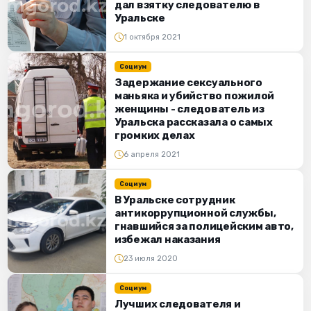
дал взятку следователю в
Уральске
1 октября 2021
Социум
Задержание сексуального
маньяка и убийство пожилой
женщины - следователь из
Уральска рассказала о самых
громких делах
6 апреля 2021
Социум
В Уральске сотрудник
антикоррупционной службы,
гнавшийся за полицейским авто,
избежал наказания
23 июля 2020
Социум
Лучших следователя и