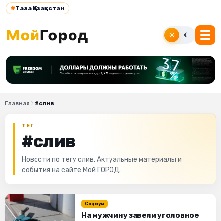
#
Таза Қазақстан
☀
☾
Главная
#слив
ТЕГ
#слив
Новости по тегу слив. Актуальные материалы и
события на сайте Мой ГОРОД.
Социум
На мужчину завели уголовное