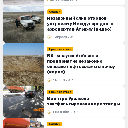
Социум
Незаконный слив отходов
устроили у Международного
аэропорта в Атырау (видео)
16 апреля 2018
Происшествия
В Атырауской области
предприятие незаконно
сливало нефтешламы в почву
(видео)
16 марта 2018
Происшествия
В центре Уральска
заасфальтировали водоотводы
14 сентября 2017
Социум