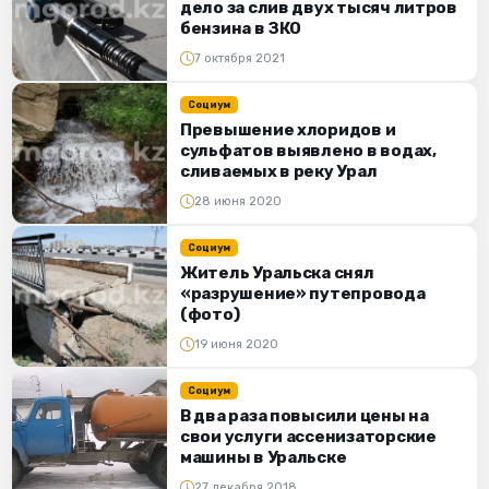
дело за слив двух тысяч литров
бензина в ЗКО
7 октября 2021
Социум
Превышение хлоридов и
сульфатов выявлено в водах,
сливаемых в реку Урал
28 июня 2020
Социум
Житель Уральска снял
«разрушение» путепровода
(фото)
19 июня 2020
Социум
В два раза повысили цены на
свои услуги ассенизаторские
машины в Уральске
27 декабря 2018