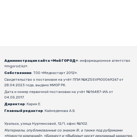
Администрация сайта «Мой ГОРОД»
: информационное агентство
«mgorod.kz».
Собственник
: ТОО «Медиастарт 2012».
Свидетельство о постановке на учёт ППИ №KZ55VPI00069267 от
28.04.2023 года, выдано МИОР РК.
Дата и номер первичной постановки на учёт №16487-ИА от
04.05.2017.
Директор
: Карин Е.
Главный редактор
: Кайнеденова А.Б.
Уральск, улица Нурпеисовой, 12/1, офис №102.
Материалы, опубликованные со знаком ®, а также под рубриками
«Новости компаний», «Бизнес» и «Выборы» носят рекламный характер.