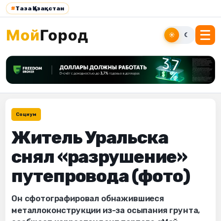
#
Таза Қазақстан
☀
☾
Социум
Житель Уральска
снял «разрушение»
путепровода (фото)
Он сфотографировал обнажившиеся
металлоконструкции из-за осыпания грунта,