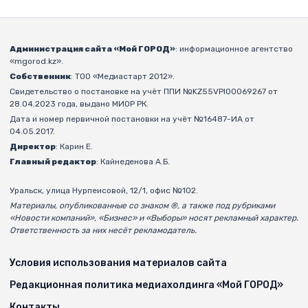
Администрация сайта «Мой ГОРОД»
: информационное агентство
«mgorod.kz».
Собственник
: ТОО «Медиастарт 2012».
Свидетельство о постановке на учёт ППИ №KZ55VPI00069267 от
28.04.2023 года, выдано МИОР РК.
Дата и номер первичной постановки на учёт №16487-ИА от
04.05.2017.
Директор
: Карин Е.
Главный редактор
: Кайнеденова А.Б.
Уральск, улица Нурпеисовой, 12/1, офис №102.
Материалы, опубликованные со знаком ®, а также под рубриками
«Новости компаний», «Бизнес» и «Выборы» носят рекламный характер.
Ответственность за них несёт рекламодатель.
Условия использования материалов сайта
Редакционная политика медиахолдинга «Мой ГОРОД»
Контакты