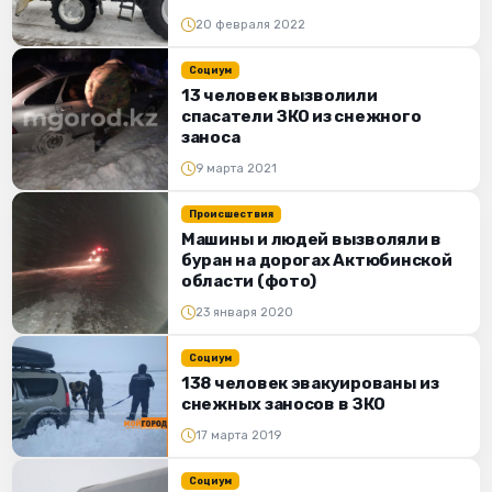
20 февраля 2022
Социум
13 человек вызволили
спасатели ЗКО из снежного
заноса
9 марта 2021
Происшествия
Машины и людей вызволяли в
буран на дорогах Актюбинской
области (фото)
23 января 2020
Социум
138 человек эвакуированы из
снежных заносов в ЗКО
17 марта 2019
Социум