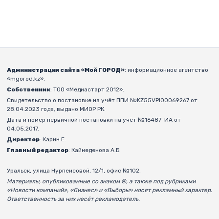
Администрация сайта «Мой ГОРОД»
: информационное агентство
«mgorod.kz».
Собственник
: ТОО «Медиастарт 2012».
Свидетельство о постановке на учёт ППИ №KZ55VPI00069267 от
28.04.2023 года, выдано МИОР РК.
Дата и номер первичной постановки на учёт №16487-ИА от
04.05.2017.
Директор
: Карин Е.
Главный редактор
: Кайнеденова А.Б.
Уральск, улица Нурпеисовой, 12/1, офис №102.
Материалы, опубликованные со знаком ®, а также под рубриками
«Новости компаний», «Бизнес» и «Выборы» носят рекламный характер.
Ответственность за них несёт рекламодатель.