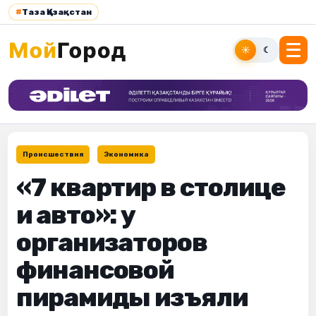
#
Таза Қазақстан
☀
☾
Происшествия
Экономика
«7 квартир в столице
и авто»: у
организаторов
финансовой
пирамиды изъяли