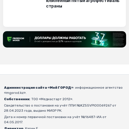
юбилейный пятый агрофестиваль
страны
Администрация сайта «Мой ГОРОД»
: информационное агентство
«mgorod.kz».
Собственник
: ТОО «Медиастарт 2012».
Свидетельство о постановке на учёт ППИ №KZ55VPI00069267 от
28.04.2023 года, выдано МИОР РК.
Дата и номер первичной постановки на учёт №16487-ИА от
04.05.2017.
Директор
: Карин Е.