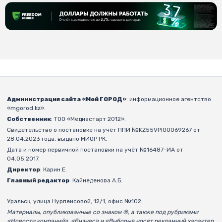
Администрация сайта «Мой ГОРОД»
: информационное агентство
«mgorod.kz».
Собственник
: ТОО «Медиастарт 2012».
Свидетельство о постановке на учёт ППИ №KZ55VPI00069267 от
28.04.2023 года, выдано МИОР РК.
Дата и номер первичной постановки на учёт №16487-ИА от
04.05.2017.
Директор
: Карин Е.
Главный редактор
: Кайнеденова А.Б.
Уральск, улица Нурпеисовой, 12/1, офис №102.
Материалы, опубликованные со знаком ®, а также под рубриками
«Новости компаний», «Бизнес» и «Выборы» носят рекламный характер.