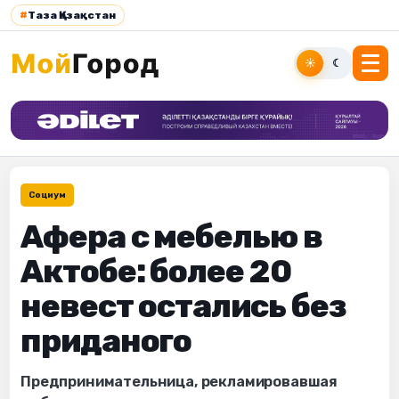
#
Таза Қазақстан
☀
☾
Социум
Афера с мебелью в
Актобе: более 20
невест остались без
приданого
Предпринимательница, рекламировавшая