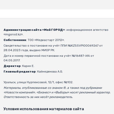
Администрация сайта «Мой ГОРОД»
: информационное агентство
«mgorod.kz».
Собственник
: ТОО «Медиастарт 2012».
Свидетельство о постановке на учёт ППИ №KZ55VPI00069267 от
28.04.2023 года, выдано МИОР РК.
Дата и номер первичной постановки на учёт №16487-ИА от
04.05.2017.
Директор
: Карин Е.
Главный редактор
: Кайнеденова А.Б.
Уральск, улица Нурпеисовой, 12/1, офис №102.
Материалы, опубликованные со знаком ®, а также под рубриками
«Новости компаний», «Бизнес» и «Выборы» носят рекламный характер.
Ответственность за них несёт рекламодатель.
Условия использования материалов сайта