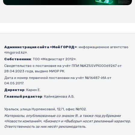
Администрация сайта «Мой ГОРОД»
: информационное агентство
«mgorod.kz».
Собственник
: ТОО «Медиастарт 2012».
Свидетельство о постановке на учёт ППИ №KZ55VPI00069267 от
28.04.2023 года, выдано МИОР РК.
Дата и номер первичной постановки на учёт №16487-ИА от
04.05.2017.
Директор
: Карин Е.
Главный редактор
: Кайнеденова А.Б.
Уральск, улица Нурпеисовой, 12/1, офис №102.
Материалы, опубликованные со знаком ®, а также под рубриками
«Новости компаний», «Бизнес» и «Выборы» носят рекламный характер.
Ответственность за них несёт рекламодатель.