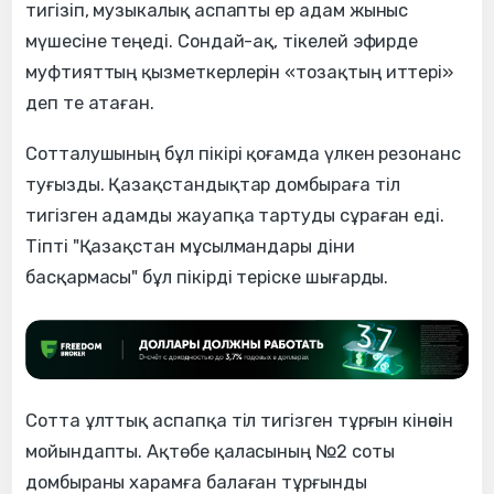
тигізіп, музыкалық аспапты ер адам жыныс
мүшесіне теңеді. Сондай-ақ, тікелей эфирде
муфтияттың қызметкерлерін «тозақтың иттері»
деп те атаған.
Сотталушының бұл пікірі қоғамда үлкен резонанс
туғызды. Қазақстандықтар домбыраға тіл
тигізген адамды жауапқа тартуды сұраған еді.
Тіпті "Қазақстан мұсылмандары діни
басқармасы" бұл пікірді теріске шығарды.
Сотта ұлттық аспапқа тіл тигізген тұрғын кінәсін
мойындапты. Ақтөбе қаласының №2 соты
домбыраны харамға балаған тұрғынды