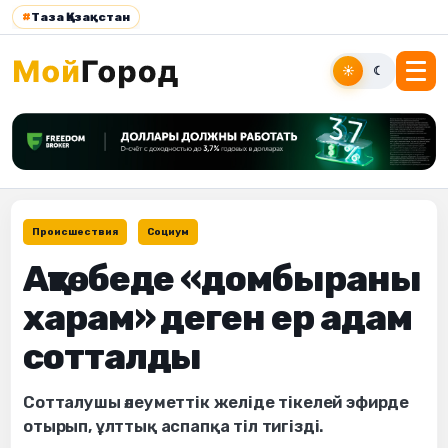
#
Таза Қазақстан
☀
☾
Происшествия
Социум
Ақтөбеде «домбыраны
харам» деген ер адам
сотталды
Сотталушы әлеуметтік желіде тікелей эфирде
отырып, ұлттық аспапқа тіл тигізді.