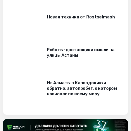
Новая техника от Rostselmash
Роботы-доставщики вышли на
улицы Астаны
Из Алматы в Каппадокию и
обратно: автопробег, о котором
написали по всему миру