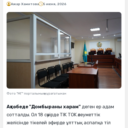
Ажар Хамитова
5 июня, 2026
Фото "МГ" порталының мұрағатынан
Ақтөбеде "Домбыраны харам"
деген ер адам
сотталды. Ол 18 сәуірде TIK TOK әлеуметтік
желісінде тікелей эфирде ұлттық аспапқа тіл