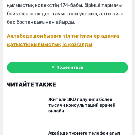
қылмыстық кодекстің 174-бабы, бірінші тармағы
бойынша кінәлі деп тауып, оны үш жыл, алты айға
бас бостандығынан айырды.
Ақтөбеде домбыраға тіл тигізген ер адамға
қатысты қылмыстық іс қозғалды
Поделиться
ЧИТАЙТЕ ТАКЖЕ
Жители ЗКО получили более
тысячи консультаций врачей
онлайн
Ақтөбеде түрмеге телефон алып