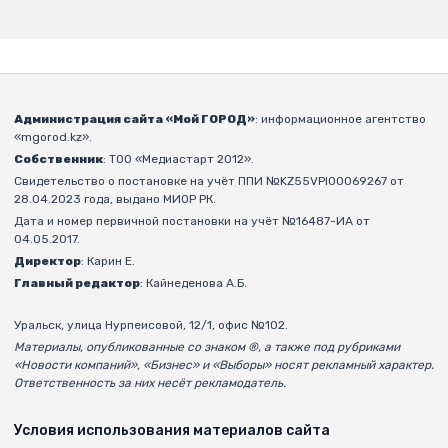
Администрация сайта «Мой ГОРОД»
: информационное агентство
«mgorod.kz».
Собственник
: ТОО «Медиастарт 2012».
Свидетельство о постановке на учёт ППИ №KZ55VPI00069267 от
28.04.2023 года, выдано МИОР РК.
Дата и номер первичной постановки на учёт №16487-ИА от
04.05.2017.
Директор
: Карин Е.
Главный редактор
: Кайнеденова А.Б.
Уральск, улица Нурпеисовой, 12/1, офис №102.
Материалы, опубликованные со знаком ®, а также под рубриками
«Новости компаний», «Бизнес» и «Выборы» носят рекламный характер.
Ответственность за них несёт рекламодатель.
Условия использования материалов сайта