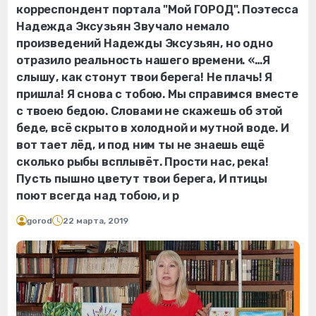
корреспондент портала "Мой ГОРОД". Поэтесса
Надежда Эксузьян Звучало немало
произведений Надежды Эксузьян, но одно
отразило реальность нашего времени. «…Я
слышу, как стонут твои берега! Не плачь! Я
пришла! Я снова с тобою. Мы справимся вместе
с твоею бедою. Словами не скажешь об этой
беде, всё скрыто в холодной и мутной воде. И
вот тает лёд, и под ним ты не знаешь ещё
сколько рыбы всплывёт. Прости нас, река!
Пусть пышно цветут твои берега, И птицы
поют всегда над тобою, и р
gorod
22 марта, 2019