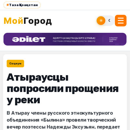
#
Таза Қазақстан
☀
☾
Социум
Атыраусцы
попросили прощения
у реки
В Атырау члены русского этнокультурного
объединения «Былина» провели творческий
вечер поэтессы Надежды Эксузьян, передает