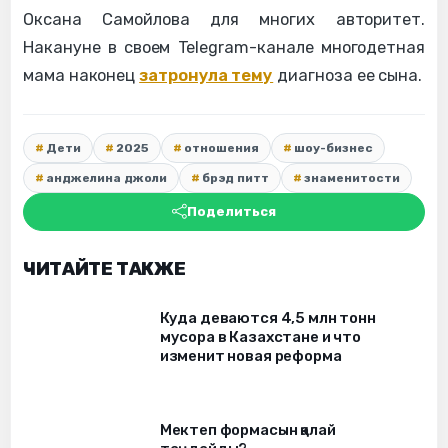
Оксана Самойлова для многих авторитет.
Накануне в своем Telegram-канале многодетная
мама наконец
затронула тему
диагноза ее сына.
Дети
2025
отношения
шоу-бизнес
анджелина джоли
брэд питт
знаменитости
Поделиться
ЧИТАЙТЕ ТАКЖЕ
Куда деваются 4,5 млн тонн
мусора в Казахстане и что
изменит новая реформа
Мектеп формасын қалай