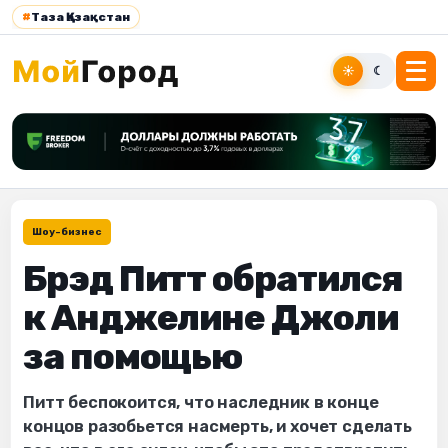
#
Таза Қазақстан
☀
☾
Шоу-бизнес
Брэд Питт обратился
к Анджелине Джоли
за помощью
Питт беспокоится, что наследник в конце
концов разобьется насмерть, и хочет сделать