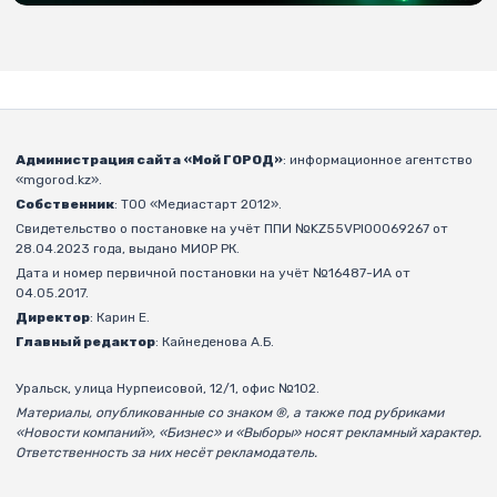
Администрация сайта «Мой ГОРОД»
: информационное агентство
«mgorod.kz».
Собственник
: ТОО «Медиастарт 2012».
Свидетельство о постановке на учёт ППИ №KZ55VPI00069267 от
28.04.2023 года, выдано МИОР РК.
Дата и номер первичной постановки на учёт №16487-ИА от
04.05.2017.
Директор
: Карин Е.
Главный редактор
: Кайнеденова А.Б.
Уральск, улица Нурпеисовой, 12/1, офис №102.
Материалы, опубликованные со знаком ®, а также под рубриками
«Новости компаний», «Бизнес» и «Выборы» носят рекламный характер.
Ответственность за них несёт рекламодатель.