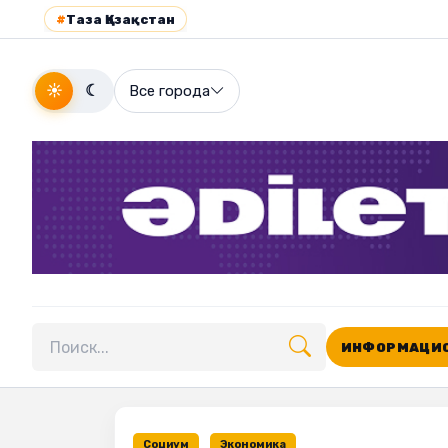
#
Таза Қазақстан
☀
☾
Все города
ИНФОРМАЦИО
Поиск по сайту
Социум
Экономика