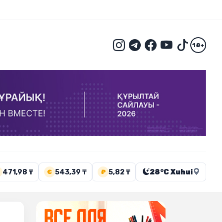
18+
471,98 ₸
543,39 ₸
5,82 ₸
28°C Xuhui
€
₽