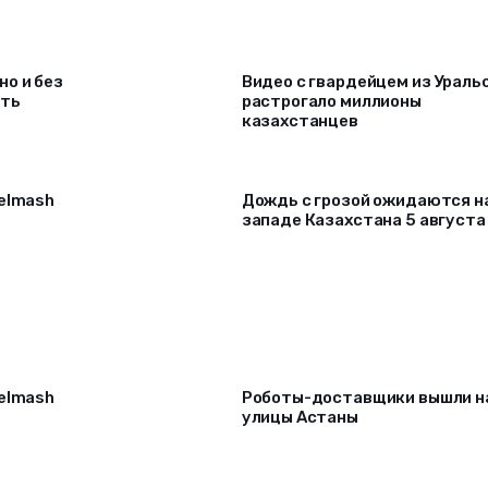
о и без
Видео с гвардейцем из Ураль
ать
растрогало миллионы
казахстанцев
selmash
Дождь с грозой ожидаются н
западе Казахстана 5 августа
selmash
Роботы-доставщики вышли н
улицы Астаны