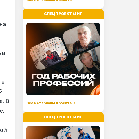
СПЕЦПРОЕКТЫ МГ
ана
 в
ге
ой
е. В
Все материалы проекта
е.
СПЕЦПРОЕКТЫ МГ
кой