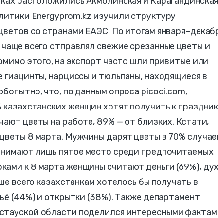
чках расположились Акмолинская и Карагандинска
литики Energyprom.kz изучили структуру
цветов со странами ЕАЭС. По итогам января–декаб
 чаще всего отправлял свежие срезанные цветы и
Помимо этого, на экспорт часто шли привитые или
е гиацинты, нарциссы и тюльпаны, находящиеся в
бопытно, что, по данным опроса picodi.com,
% казахстанских женщин хотят получить к праздни
чают цветы на работе, 89% — от близких. Кстати,
цветы 8 марта. Мужчины дарят цветы в 70% случае
занимают лишь пятое место среди предпочитаемых
ками к 8 марта женщины считают деньги (69%), ду
ьше всего казахстанкам хотелось бы получать в
льё (44%) и открытки (38%). Также департамент
стауской области поделился интересными фактам