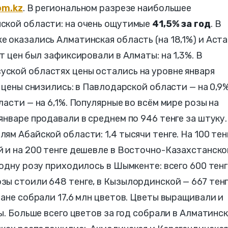
om.kz
. В региональном разрезе наибольшее
ской области: на очень ощутимые
41,5% за год
. В
 оказались Алматинская область (на 18,1%) и Аст
т цен был зафиксировали в Алматы: на 1,3%. В
ской областях цены остались на уровне января
 цены снизились: в Павлодарской области — на 0,9%
асти — на 6,1%. Популярные во всём мире розы на
январе продавали в среднем по 946 тенге за штуку.
м Абайской области: 1,4 тысячи тенге. На 100 тен
й и на 200 тенге дешевле в Восточно-Казахстанск
одну розу приходилось в Шымкенте: всего 600 тенг
ы стоили 648 тенге, в Кызылординской — 667 тенг
тане собрали 17,6 млн цветов. Цветы выращивали и
ы. Больше всего цветов за год собрали в Алматинс