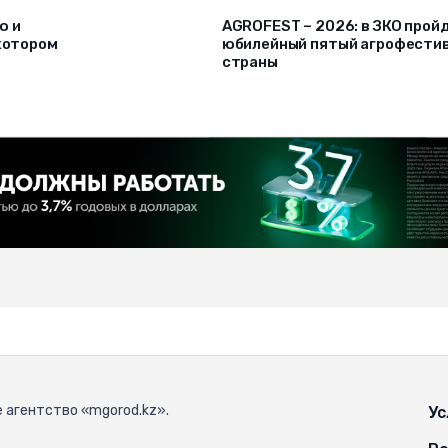
ю и
AGROFEST – 2026: в ЗКО прой
 котором
юбилейный пятый агрофести
страны
 агентство «mgorod.kz».
Ус