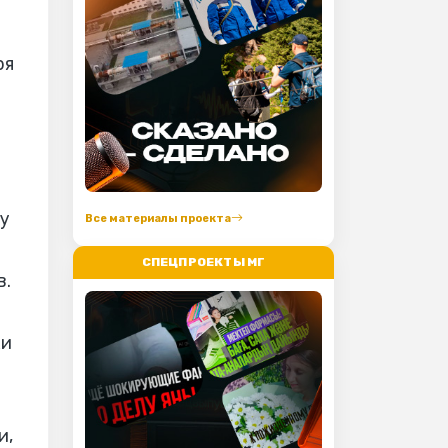
я
ря
ку
Все материалы проекта
СПЕЦПРОЕКТЫ МГ
в.
хи
и,