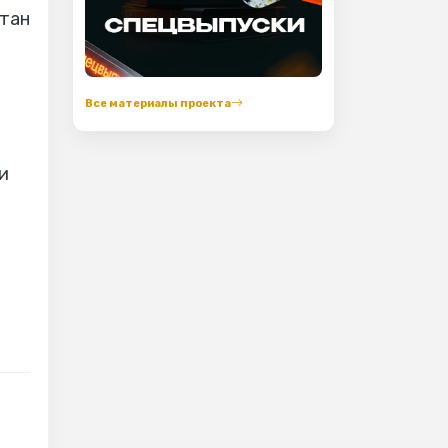
стан
Все материалы проекта
и