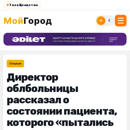
#
Таза Қазақстан
☀
☾
Социум
Директор
облбольницы
рассказал о
состоянии пациента,
которого «пытались