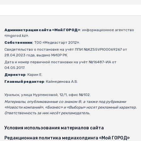
Администрация сайта «Мой ГОРОД»
: информационное агентство
«mgorod.kz».
Собственник
: ТОО «Медиастарт 2012».
Свидетельство о постановке на учёт ППИ №KZ55VPI00069267 от
28.04.2023 года, выдано МИОР РК.
Дата и номер первичной постановки на учёт №16487-ИА от
04.05.2017.
Директор
: Карин Е.
Главный редактор
: Кайнеденова А.Б.
Уральск, улица Нурпеисовой, 12/1, офис №102.
Материалы, опубликованные со знаком ®, а также под рубриками
«Новости компаний», «Бизнес» и «Выборы» носят рекламный характер.
Ответственность за них несёт рекламодатель.
Условия использования материалов сайта
Редакционная политика медиахолдинга «Мой ГОРОД»