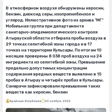
В атмосферном воздухе обнаружены керосин,
бензин, диоксид серы, изопропилбензол и
углерод. Иллюстративное фото из архива "МГ"
Мобильная группа при департаменте
санитарно-эпидемиологического контроля
Атырауской области отбирала пробы воздуха в
29 точках селитебной зоны города и в 17
точках на территории Кульсары. По итогам 10
месяцев проверены 8 038 проб воздуха на 24
ингредиента из селитебной зоны. Превышение
предельно допустимых концентрации
содержания вредных веществ выявлено в 15
пробах в Атырау и четырёх пробах в Кульсары.
Санврачи зафиксировали превышение таких
веществ как керосин, бензин
Арайлым Усербаева
23 ноября, 2022