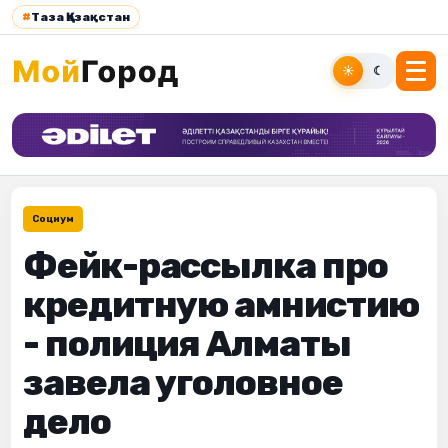
#
Таза Қазақстан
☀
☾
Социум
Фейк-рассылка про
кредитную амнистию
- полиция Алматы
завела уголовное
дело