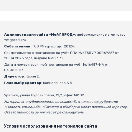
Администрация сайта «Мой ГОРОД»
: информационное агентство
«mgorod.kz».
Собственник
: ТОО «Медиастарт 2012».
Свидетельство о постановке на учёт ППИ №KZ55VPI00069267 от
28.04.2023 года, выдано МИОР РК.
Дата и номер первичной постановки на учёт №16487-ИА от
04.05.2017.
Директор
: Карин Е.
Главный редактор
: Кайнеденова А.Б.
Уральск, улица Нурпеисовой, 12/1, офис №102.
Материалы, опубликованные со знаком ®, а также под рубриками
«Новости компаний», «Бизнес» и «Выборы» носят рекламный характер.
Ответственность за них несёт рекламодатель.
Условия использования материалов сайта