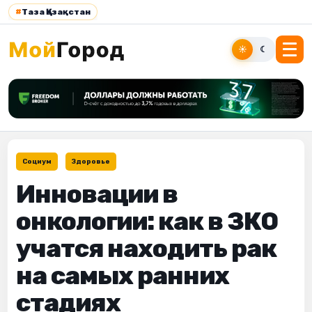
#
Таза Қазақстан
☀
☾
Социум
Здоровье
Инновации в
онкологии: как в ЗКО
учатся находить рак
на самых ранних
стадиях