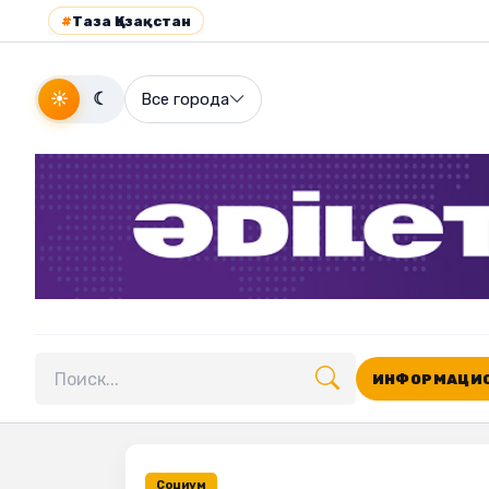
#
Таза Қазақстан
☀
☾
Все города
ИНФОРМАЦИО
Поиск по сайту
Социум