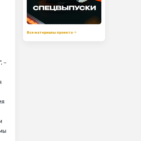
Все материалы проекта
, –
я
ия
м
омы