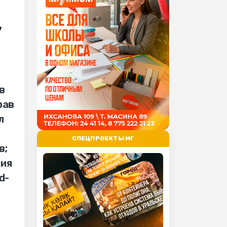
,
в
рав
л
СПЕЦПРОЕКТЫ МГ
в;
ния
d-