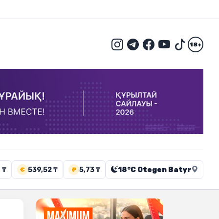
18+
 ₸
539,52 ₸
5,73 ₸
18°C Otegen Batyr
€
₽