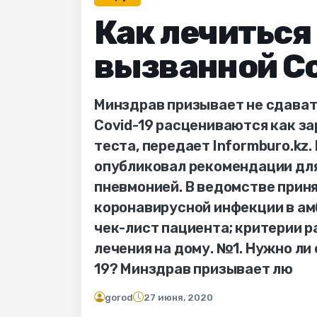
Как лечиться
вызванной Co
Минздрав призывает не сдават
Covid-19 расцениваются как з
теста, передает Informburo.kz
опубликовал рекомендации для 
пневмонией. В ведомстве прин
коронавирусной инфекции в ам
чек-лист пациента; критерии 
лечения на дому. №1. Нужно ли
19? Минздрав призывает лю
gorod
27 июня, 2020