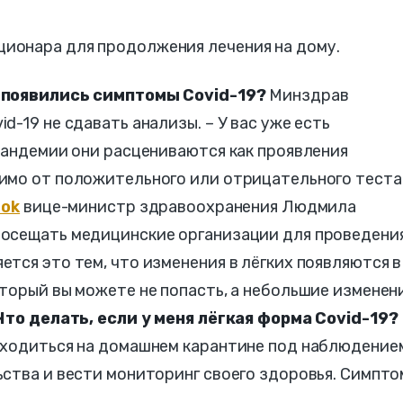
ционара для продолжения лечения на дому.
и появились симптомы Covid-19?
Минздрав
-19 не сдавать анализы. – У вас уже есть
пандемии они расцениваются как проявления
имо от положительного или отрицательного теста"
ook
вице-министр здравоохранения Людмила
осещать медицинские организации для проведени
тся это тем, что изменения в лёгких появляются в
торый вы можете не попасть, а небольшие изменен
Что делать, если у меня лёгкая форма Covid-19?
аходиться на домашнем карантине под наблюдение
ьства и вести мониторинг своего здоровья. Симпт