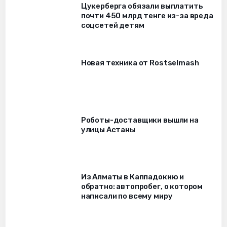
Цукерберга обязали выплатить
почти 450 млрд тенге из-за вреда
соцсетей детям
Новая техника от Rostselmash
Роботы-доставщики вышли на
улицы Астаны
Из Алматы в Каппадокию и
обратно: автопробег, о котором
написали по всему миру