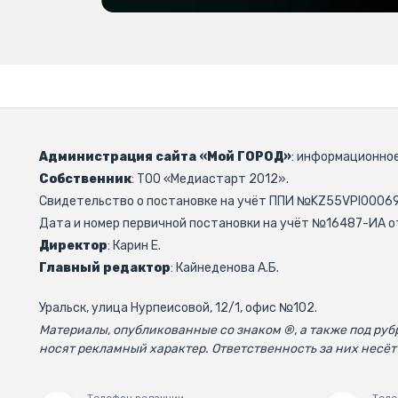
Администрация сайта «Мой ГОРОД»
: информационное
Собственник
: ТОО «Медиастарт 2012».
Свидетельство о постановке на учёт ППИ №KZ55VPI000692
Дата и номер первичной постановки на учёт №16487-ИА от
Директор
: Карин Е.
Главный редактор
: Кайнеденова А.Б.
Уральск, улица Нурпеисовой, 12/1, офис №102.
Материалы, опубликованные со знаком ®, а также под р
носят рекламный характер. Ответственность за них несёт
Телефон редакции
Теле