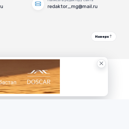
ru
redaktor_mg@mail.ru
Наверх