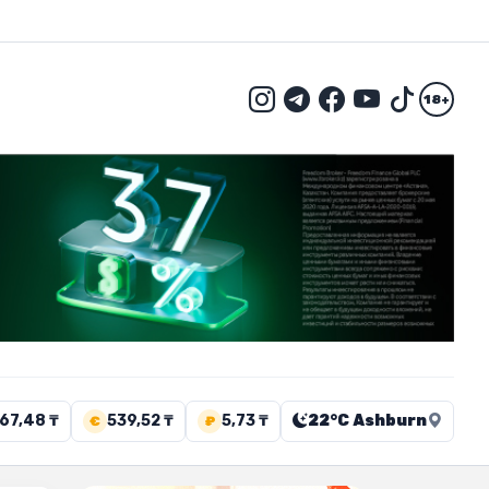
18+
67,48 ₸
539,52 ₸
5,73 ₸
22°C Ashburn
€
₽