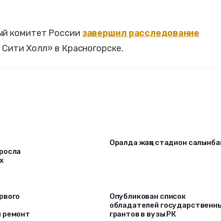
ый комитет России
завершил расследование
 Сити Холл» в Красногорске.
Оралда жаңа стадион салынба
росла
х
рвого
Опубликован список
обладателей государственн
й ремонт
грантов в вузы РК