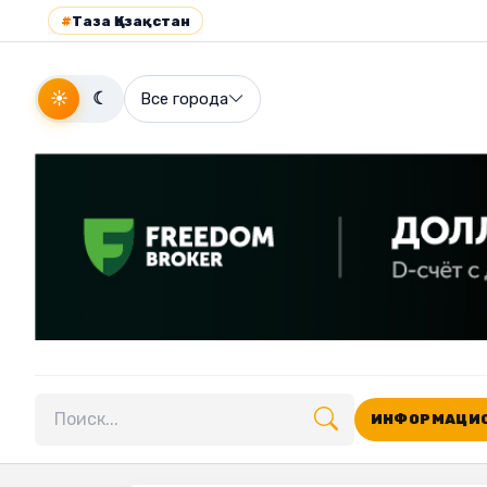
#
Таза Қазақстан
☀
☾
Все города
ИНФОРМАЦИО
Поиск по сайту