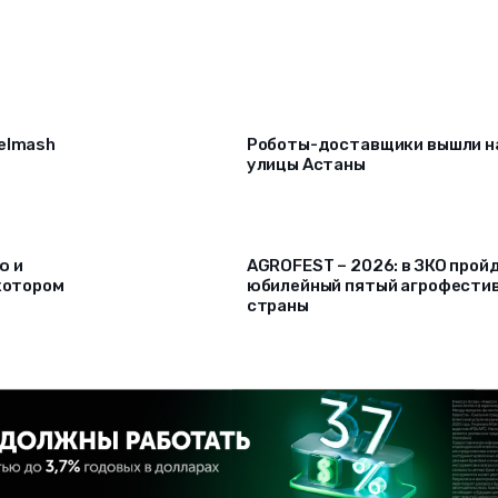
selmash
Роботы-доставщики вышли н
улицы Астаны
ю и
AGROFEST – 2026: в ЗКО прой
 котором
юбилейный пятый агрофести
страны