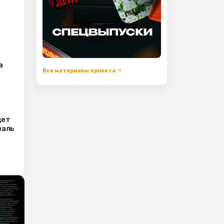
а
Все материалы проекта
дет
валь