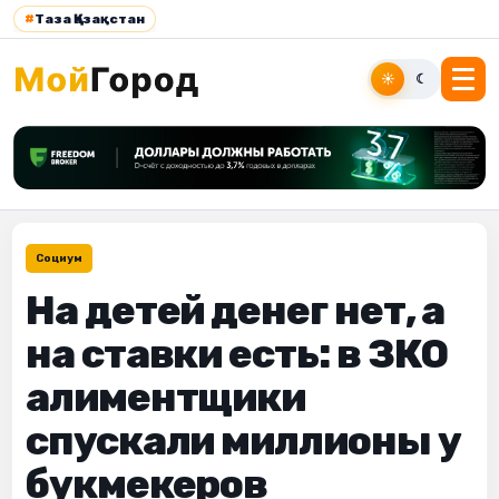
#
Таза Қазақстан
☀
☾
Социум
На детей денег нет, а
на ставки есть: в ЗКО
алиментщики
спускали миллионы у
букмекеров