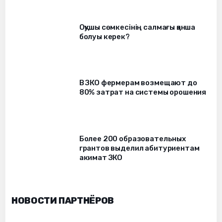
Оқушы сөмкесінің салмағы қанша
болуы керек?
В ЗКО фермерам возмещают до
80% затрат на системы орошения
Более 200 образовательных
грантов выделил абитуриентам
акимат ЗКО
НОВОСТИ ПАРТНЁРОВ