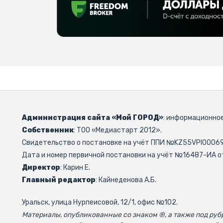
Администрация сайта «Мой ГОРОД»
: информационное
Собственник
: ТОО «Медиастарт 2012».
Свидетельство о постановке на учёт ППИ №KZ55VPI000692
Дата и номер первичной постановки на учёт №16487-ИА от
Директор
: Карин Е.
Главный редактор
: Кайнеденова А.Б.
Уральск, улица Нурпеисовой, 12/1, офис №102.
Материалы, опубликованные со знаком ®, а также под р