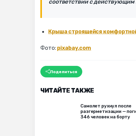
соответствии с действующим 
Крыша строящейся комфортной
Фото:
pixabay.com
Поделиться
ЧИТАЙТЕ ТАКЖЕ
Самолет рухнул после
разгерметизации — пог
346 человек на борту