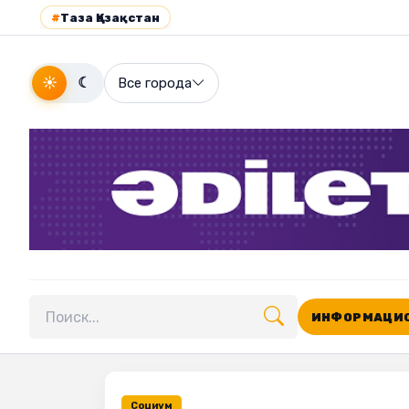
#
Таза Қазақстан
☀
☾
Все города
ИНФОРМАЦИО
Поиск по сайту
Социум