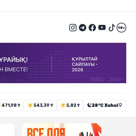
18+
471,98 ₸
543,39 ₸
5,82 ₸
28°C Xuhui
€
₽