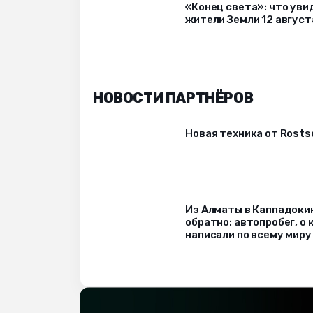
«Конец света»: что уви
жители Земли 12 август
НОВОСТИ ПАРТНЁРОВ
Новая техника от Rost
Из Алматы в Каппадоки
обратно: автопробег, о
написали по всему миру