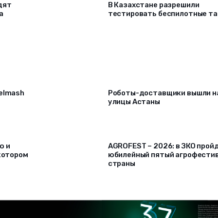
дят
В Казахстане разрешили
а
тестировать беспилотные та
selmash
Роботы-доставщики вышли н
улицы Астаны
ю и
AGROFEST – 2026: в ЗКО прой
 котором
юбилейный пятый агрофести
страны