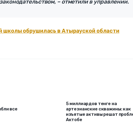
законодательством, – отметили в управлении.
 школы обрушилась в Атырауской области
5 миллиардов тенге на
ибли все
артезианские скважины: как
изъятые активы решат проб
Актобе