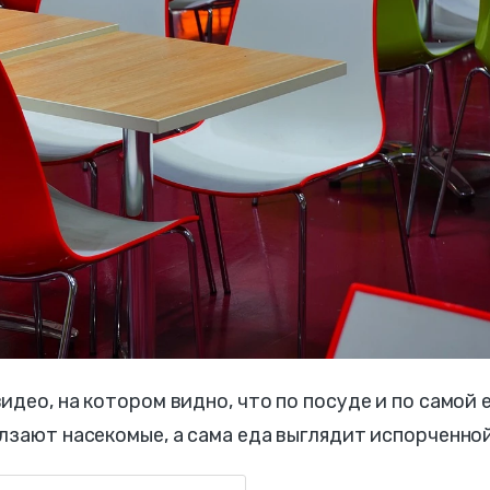
део, на котором видно, что по посуде и по самой 
лзают насекомые, а сама еда выглядит испорченной