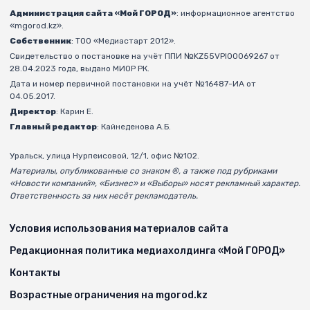
Администрация сайта «Мой ГОРОД»
: информационное агентство
«mgorod.kz».
Собственник
: ТОО «Медиастарт 2012».
Свидетельство о постановке на учёт ППИ №KZ55VPI00069267 от
28.04.2023 года, выдано МИОР РК.
Дата и номер первичной постановки на учёт №16487-ИА от
04.05.2017.
Директор
: Карин Е.
Главный редактор
: Кайнеденова А.Б.
Уральск, улица Нурпеисовой, 12/1, офис №102.
Материалы, опубликованные со знаком ®, а также под рубриками
«Новости компаний», «Бизнес» и «Выборы» носят рекламный характер.
Ответственность за них несёт рекламодатель.
Условия использования материалов сайта
Редакционная политика медиахолдинга «Мой ГОРОД»
Контакты
Возрастные ограничения на mgorod.kz