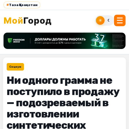
#
Таза Қазақстан
☀
☾
Социум
Ни одного грамма не
поступило в продажу
— подозреваемый в
изготовлении
синтетических