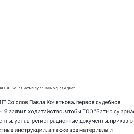
ии ТОО &quot;Батыс су арнасы&quot;&quot;
Г" Со слов Павла Кочеткова, первое судебное
 - Я заявил ходатайство, чтобы ТОО "Батыс су арна
нты, устав, регистрационные документы, приказ о
тные инструкции, а также все материалы и