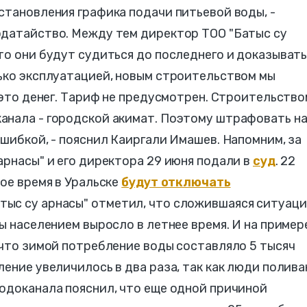
становления графика подачи питьевой воды, -
одатайство. Между тем директор ТОО "Батыс су
то они будут судиться до последнего и доказыват
лько эксплуатацией, новым строительством мы
а это денег. Тариф не предусмотрен. Строительство
анала - городской акимат. Поэтому штрафовать н
ошибкой, - пояснил Каиргали Имашев. Напомним, за
арнасы" и его директора 29 июня подали в
суд
. 22
ное время в Уральске
будут отключать
тыс су арнасы" отметил, что сложившаяся ситуаци
ды населением выросло в летнее время. И на пример
 что зимой потребление воды составляло 5 тысяч
ление увеличилось в два раза, так как люди полив
одоканала пояснил, что еще одной причиной