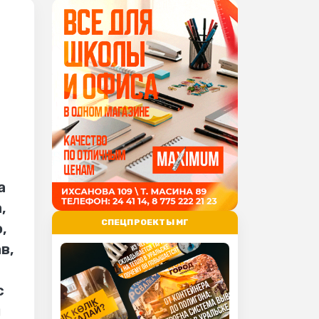
а
,
СПЕЦПРОЕКТЫ МГ
,
в,
с
я