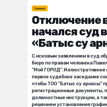
Социум
Отключение в
начался суд 
«Батыс су ар
С исковым заявлением в суд о
бюро по правам человека Паве
"Мой ГОРОД". Иллюстративное ф
первое судебное заседание сос
чтобы ТОО "Батыс су арнасы" 
регистрационные документы, п
должностные инструкции, а та
решением установления графика