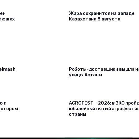
рен
Жара сохранится на западе
лающих
Казахстана 8 августа
selmash
Роботы-доставщики вышли н
улицы Астаны
ю и
AGROFEST – 2026: в ЗКО прой
 котором
юбилейный пятый агрофести
страны