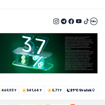
18+
469,93 ₸
541,64 ₸
5,71 ₸
21°C Uralsk
€
₽