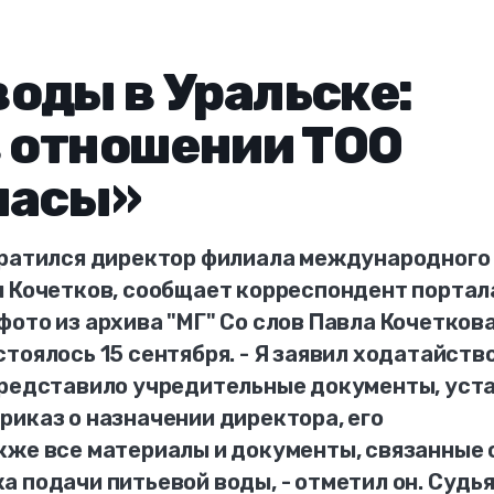
оды в Уральске:
в отношении ТОО
насы»
братился директор филиала международного
л Кочетков, сообщает корреспондент портал
ото из архива "МГ" Со слов Павла Кочеткова
тоялось 15 сентября. - Я заявил ходатайство
представило учредительные документы, уста
риказ о назначении директора, его
кже все материалы и документы, связанные 
 подачи питьевой воды, - отметил он. Судь