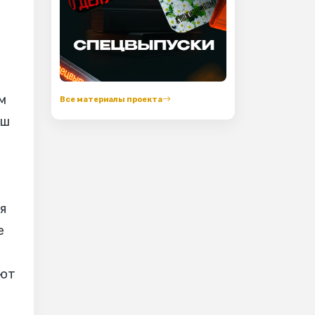
ь
м
Все материалы проекта
аш
я
е
ают