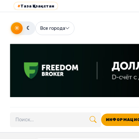
#
Таза Қазақстан
☀
☾
Все города
ИНФОРМАЦИО
Поиск по сайту