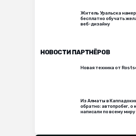
Житель Уральска наме
бесплатно обучать же
веб-дизайну
НОВОСТИ ПАРТНЁРОВ
Новая техника от Rost
Из Алматы в Каппадоки
обратно: автопробег, о
написали по всему миру