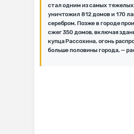
стал одним из самых тяжелых
уничтожил 812 домов и 170 ла
серебром. Позже в городе про
сжег 350 домов, включая здан
купца Рассохина, огонь распр
больше половины города, — ра