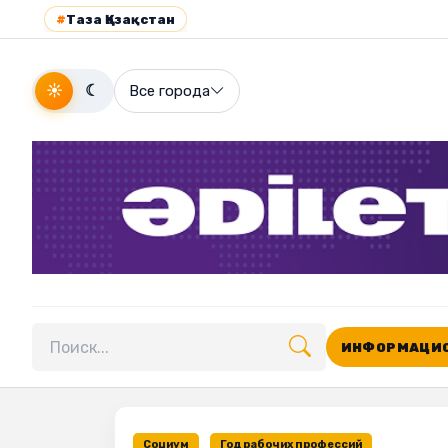
#
Таза Қазақстан
☀
☾
Все города
ИНФОРМАЦИО
Поиск по сайту
Социум
Год рабочих профессий