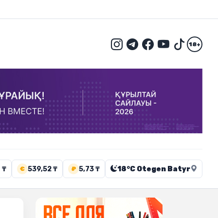
18+
 ₸
539,52 ₸
5,73 ₸
18°C Otegen Batyr
€
₽