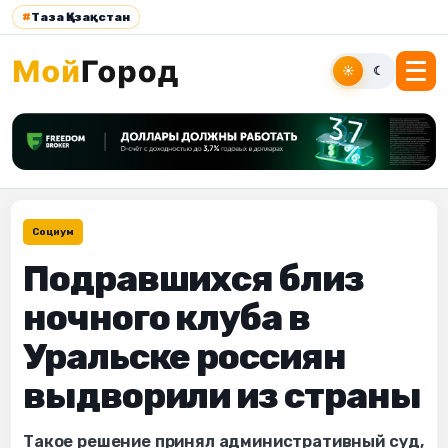
#
Таза Қазақстан
☀
☾
Социум
Подравшихся близ
ночного клуба в
Уральске россиян
выдворили из страны
Такое решение принял административный суд,