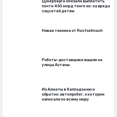
Цукерберга обязали выплатить
почти 450 млрд тенге из-за вреда
соцсетей детям
Новая техника от Rostselmash
Роботы-доставщики вышли на
улицы Астаны
Из Алматы в Каппадокию и
обратно: автопробег, о котором
написали по всему миру