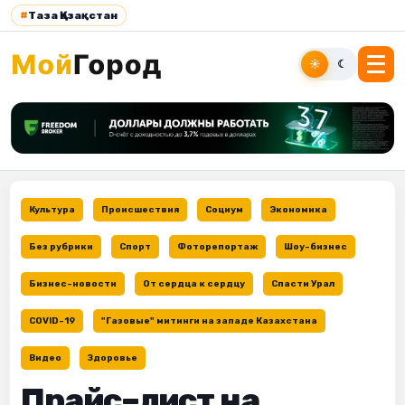
#
Таза Қазақстан
☀
☾
Культура
Происшествия
Социум
Экономика
Без рубрики
Спорт
Фоторепортаж
Шоу-бизнес
Бизнес-новости
От сердца к сердцу
Спасти Урал
COVID-19
"Газовые" митинги на западе Казахстана
Видео
Здоровье
Прайс–лист на