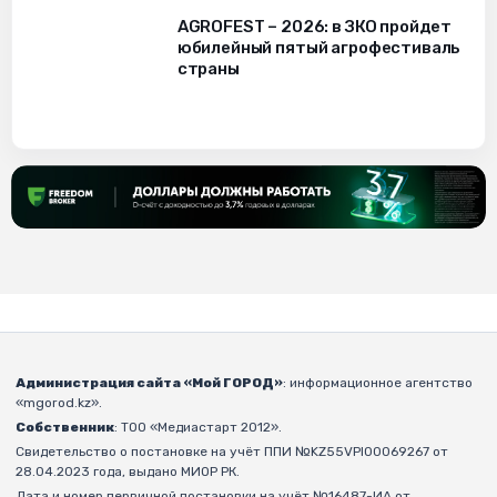
AGROFEST – 2026: в ЗКО пройдет
юбилейный пятый агрофестиваль
страны
Администрация сайта «Мой ГОРОД»
: информационное агентство
«mgorod.kz».
Собственник
: ТОО «Медиастарт 2012».
Свидетельство о постановке на учёт ППИ №KZ55VPI00069267 от
28.04.2023 года, выдано МИОР РК.
Дата и номер первичной постановки на учёт №16487-ИА от