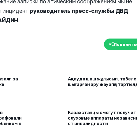
жание записки по этическим соображениям мы не
л инцидент
руководитель пресс-службы ДВД
УАЙДИН
.
Поделить
азали за
Ақтауда шаш жұлысып, төбеле
же
шығарған ару жауапқа тартыл
 в
Казахстанцы смогут получит
трафовали
слуховые аппараты независи
ебенком в
от инвалидности