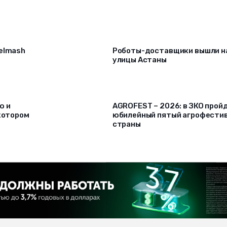
selmash
Роботы-доставщики вышли н
улицы Астаны
ю и
AGROFEST – 2026: в ЗКО прой
 котором
юбилейный пятый агрофести
страны