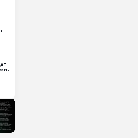
а
дет
валь