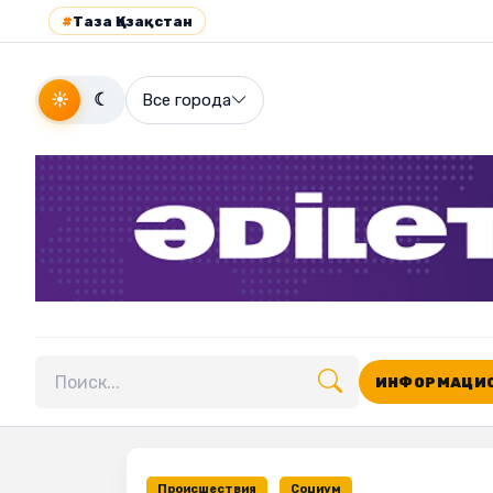
#
Таза Қазақстан
☀
☾
Все города
ИНФОРМАЦИО
Поиск по сайту
Происшествия
Социум