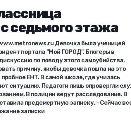
классница
с седьмого этажа
 www.metronews.ru Девочка была ученицей
ндент портала "Мой ГОРОД". Блогеры в
дискуссию по поводу этого самоубийства.
вать причину, якобы девочка пошла на это
 пробное ЕНТ. В самой школе, где училась
уют ситуацию. Педагоги лишь опровергли слу
рованием. В полиции ведут расследование. В
ставила предсмертную записку. - Сейчас вс
ржание записки