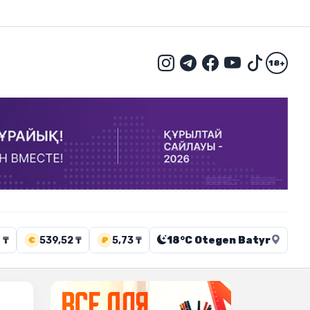
18+
 ₸
539,52 ₸
5,73 ₸
18°C Otegen Batyr
€
₽