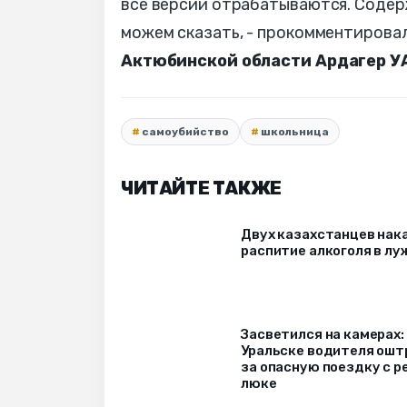
все версии отрабатываются. Содер
можем сказать, - прокомментирова
Актюбинской области Ардагер 
самоубийство
школьница
ЧИТАЙТЕ ТАКЖЕ
Двух казахстанцев нак
распитие алкоголя в лу
Засветился на камерах:
Уральске водителя ош
за опасную поездку с р
люке