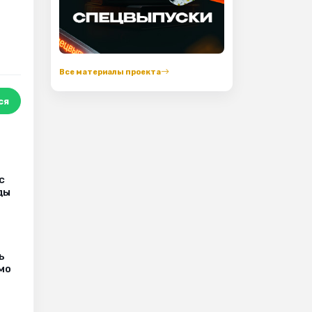
Все материалы проекта
ся
с
ды
ь
мо