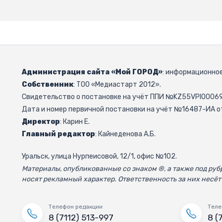
Администрация сайта «Мой ГОРОД»
: информационное
Собственник
: ТОО «Медиастарт 2012».
Свидетельство о постановке на учёт ППИ №KZ55VPI000692
Дата и номер первичной постановки на учёт №16487-ИА от
Директор
: Карин Е.
Главный редактор
: Кайнеденова А.Б.
Уральск, улица Нурпеисовой, 12/1, офис №102.
Материалы, опубликованные со знаком ®, а также под р
носят рекламный характер. Ответственность за них несёт
Телефон редакции
Теле
8 (7112) 513-997
8 (