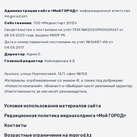
Администрация сайта «Мой ГОРОД»
: информационное агентство
«mgorod.kz».
Собственник
: ТОО «Медиастарт 2012».
Свидетельство о постановке на учёт ППИ №KZ55VPI00069267 от
28.04.2023 года, выдано МИОР РК.
Дата и номер первичной постановки на учёт №16487-ИА от
04.05.2017.
Директор
: Карин Е.
Главный редактор
: Кайнеденова А.Б.
Уральск, улица Нурпеисовой, 12/1, офис №102.
Материалы, опубликованные со знаком ®, а также под рубриками
«Новости компаний», «Бизнес» и «Выборы» носят рекламный характер.
Ответственность за них несёт рекламодатель.
Условия использования материалов сайта
Редакционная политика медиахолдинга «Мой ГОРОД»
Контакты
Возрастные ограничения на mgorod.kz