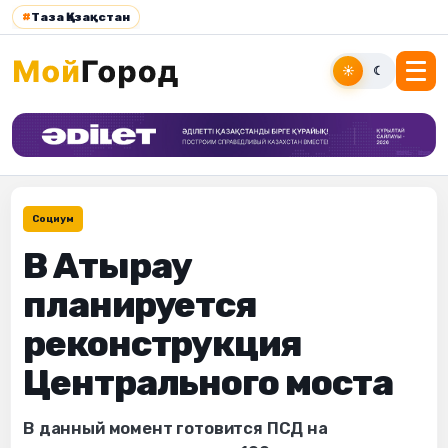
#
Таза Қазақстан
☀
☾
Социум
В Атырау
планируется
реконструкция
Центрального моста
В данный момент готовится ПСД на