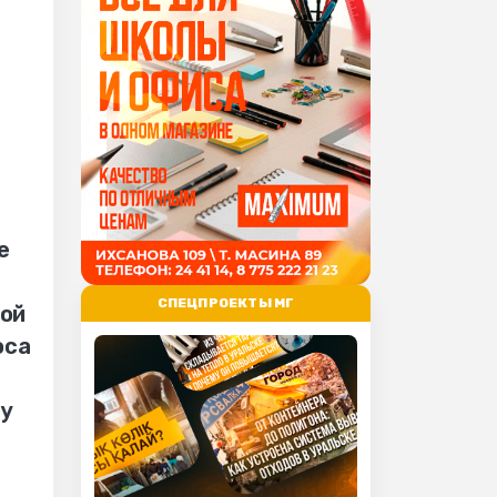
е
СПЕЦПРОЕКТЫ МГ
ной
оса
ду