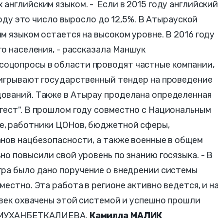
английским языком. - Если в 2015 году английски
 году это число выросло до 12,5%. В Атырауской
м языком остается на высоком уровне. В 2016 году
о населения, - рассказала Маншук
оцопросы в области проводят частные компании,
ыигрывают государственный тендер на проведение
ований. Также в Атырау проделана определенная
тест". В прошлом году совместно с Национальным
е, работники ЦОНов, бюджетной сферы,
нов нацбезопасности, а также военные в общем
но повысили свой уровень по знанию госязыка. - В
тра было дано поручение о внедрении системы
естно. Эта работа в регионе активно ведется, и н
овек охвачены этой системой и успешно прошли
к МУХАНБЕТКАЛИЕВА.
Камилла МАЛИК