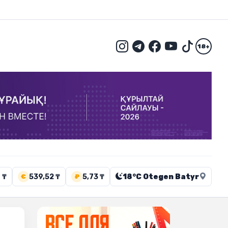
18+
 ₸
539,52 ₸
5,73 ₸
18°C Otegen Batyr
€
₽