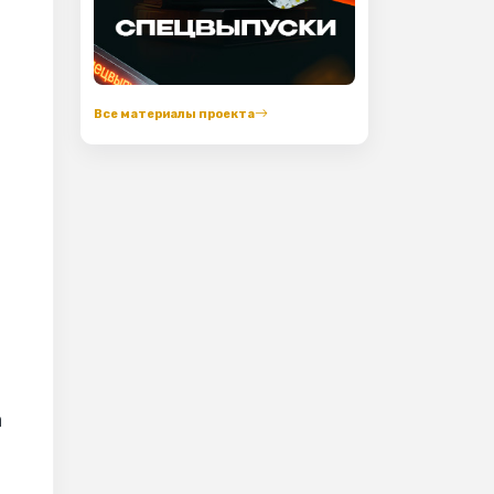
й
Все материалы проекта
а