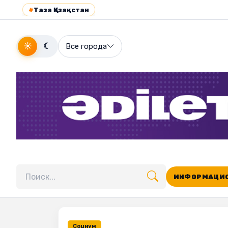
#
Таза Қазақстан
☀
☾
Все города
ИНФОРМАЦИО
Поиск по сайту
Социум