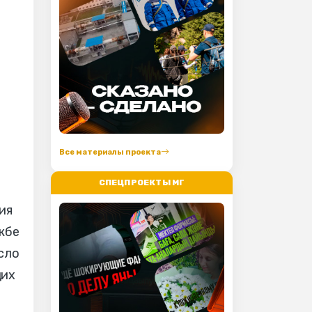
Все материалы проекта
СПЕЦПРОЕКТЫ МГ
ия
жбе
сло
щих