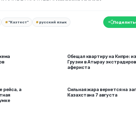
Поделить
"Казтест"
русский язык
схема
Обещал квартиру на Кипре: и
ов
Грузии в Атырау экстрадиро
афериста
 рейса, а
Сильная жара вернется на за
ртная
Казахстана 7 августа
сумке