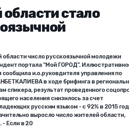
 области стало
коязычной
й области число русскоязычной молодежи
ндент портала "Мой ГОРОД". Иллюстративно
ом сообщила и.о.руковдителя управления по
НБЕТКАЛИЕВА в ходе брифинга в региональ
ам спикера, результат проведенного соцопр
рящего населения снизилось за счет
ладеющих русским языком - с 92% в 2015 го
значительно выросло число жителей области,
- Если в 20