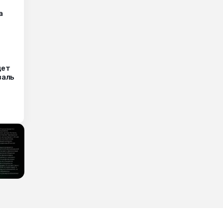
а
дет
валь