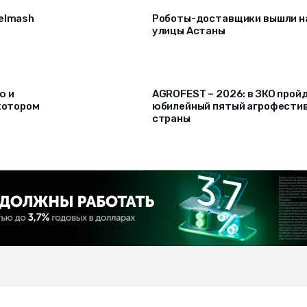
selmash
Роботы-доставщики вышли н
улицы Астаны
ю и
AGROFEST – 2026: в ЗКО прой
 котором
юбилейный пятый агрофести
страны