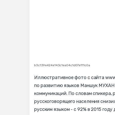
b3c139e424e143c1ea04c1d07e111c0a
Иллюстративное фото с сайта www.a
по развитию языков Маншук МУХАН
коммуникаций. По словам спикера, 
русскоговорящего населения снизи
русским языком - с 92% в 2015 году 