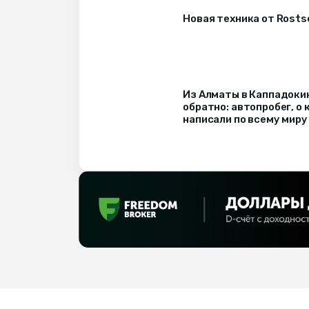
Новая техника от Rost
Из Алматы в Каппадоки
обратно: автопробег, о
написали по всему миру