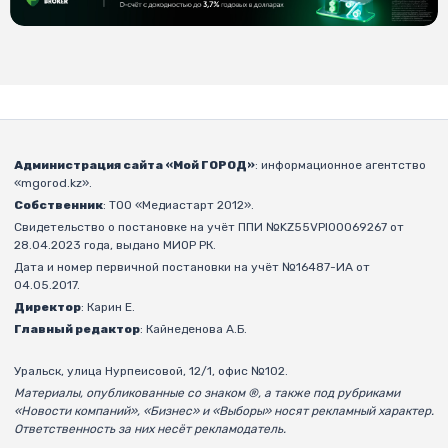
Администрация сайта «Мой ГОРОД»
: информационное агентство
«mgorod.kz».
Собственник
: ТОО «Медиастарт 2012».
Свидетельство о постановке на учёт ППИ №KZ55VPI00069267 от
28.04.2023 года, выдано МИОР РК.
Дата и номер первичной постановки на учёт №16487-ИА от
04.05.2017.
Директор
: Карин Е.
Главный редактор
: Кайнеденова А.Б.
Уральск, улица Нурпеисовой, 12/1, офис №102.
Материалы, опубликованные со знаком ®, а также под рубриками
«Новости компаний», «Бизнес» и «Выборы» носят рекламный характер.
Ответственность за них несёт рекламодатель.