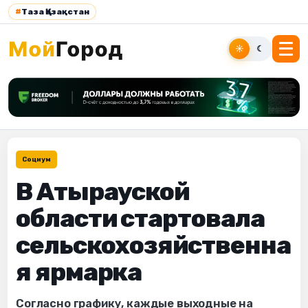
#
Таза Қазақстан
☀
☾
Социум
В Атырауской
области стартовала
сельскохозяйственна
я ярмарка
Согласно графику, каждые выходные на