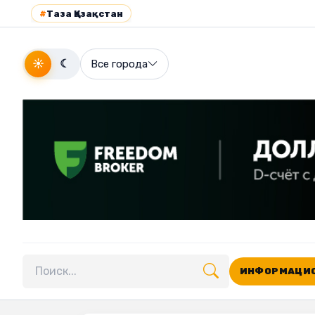
#
Таза Қазақстан
☀
☾
Все города
ИНФОРМАЦИО
Поиск по сайту