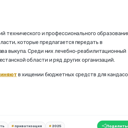
ций технического и профессионального образовани
ласти, которые предлагается передать в
ава выкупа. Среди них лечебно-реабилитационный
естанской области и ряд других организаций.
виняют
в хищении бюджетных средств для кандасо
Поделить
сть
приватизация
2025