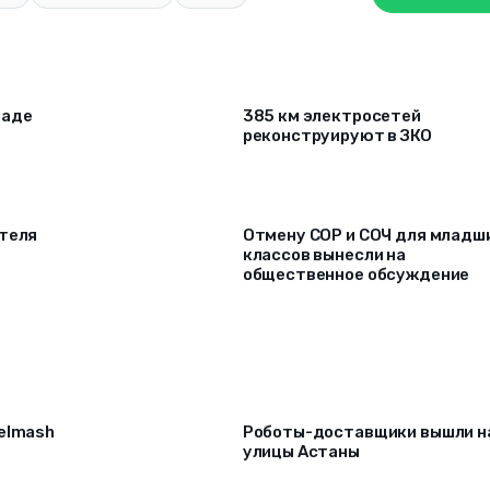
паде
385 км электросетей
реконструируют в ЗКО
ителя
Отмену СОР и СОЧ для младш
классов вынесли на
общественное обсуждение
selmash
Роботы-доставщики вышли н
улицы Астаны