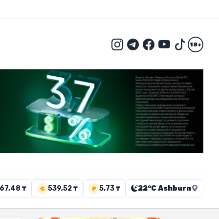
18+
67,48 ₸
539,52 ₸
5,73 ₸
22°C Ashburn
€
₽