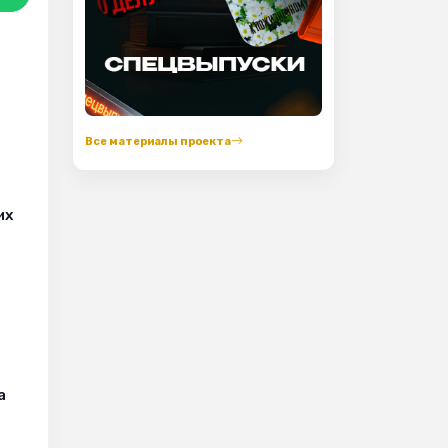
Все материалы проекта
их
а