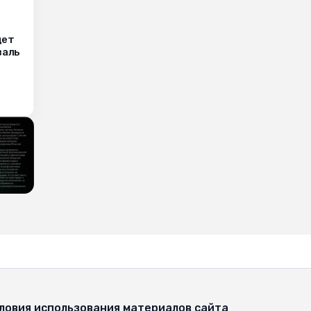
дет
валь
ловия использования материалов сайта