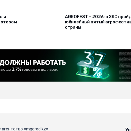
ю и
AGROFEST – 2026: в ЗКО прой
 котором
юбилейный пятый агрофести
страны
 агентство «mgorod.kz».
Ус