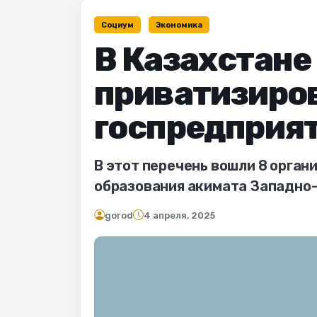
Социум
Экономика
В Казахстане
приватизиров
госпредприя
В этот перечень вошли 8 орган
образования акимата Западно-
gorod
4 апреля, 2025