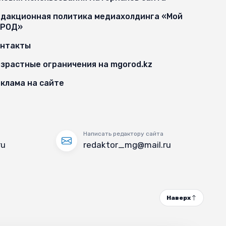
дакционная политика медиахолдинга «Мой
ОРОД»
онтакты
зрастные ограничения на mgorod.kz
клама на сайте
Написать редактору сайта
ru
redaktor_mg@mail.ru
Наверх