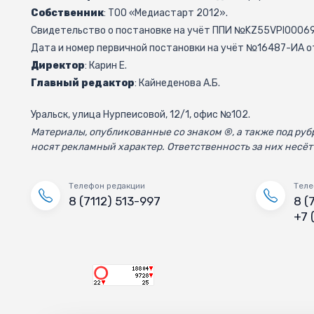
Собственник
: ТОО «Медиастарт 2012».
Свидетельство о постановке на учёт ППИ №KZ55VPI000692
Дата и номер первичной постановки на учёт №16487-ИА от
Директор
: Карин Е.
Главный редактор
: Кайнеденова А.Б.
Уральск, улица Нурпеисовой, 12/1, офис №102.
Материалы, опубликованные со знаком ®, а также под р
носят рекламный характер. Ответственность за них несёт
Телефон редакции
Теле
8 (7112) 513-997
8 (
+7 