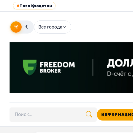
#
Таза Қазақстан
☀
☾
Все города
ИНФОРМАЦИО
Поиск по сайту