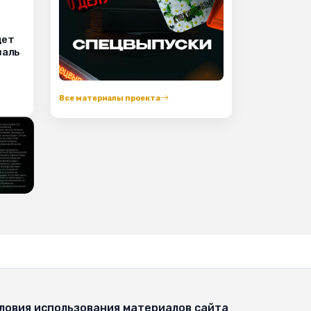
дет
валь
Все материалы проекта
ловия использования материалов сайта