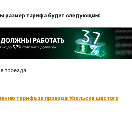
ты размер тарифа будет следующим:
те проезда
.
ению тарифа за проезд в Уральске шестого