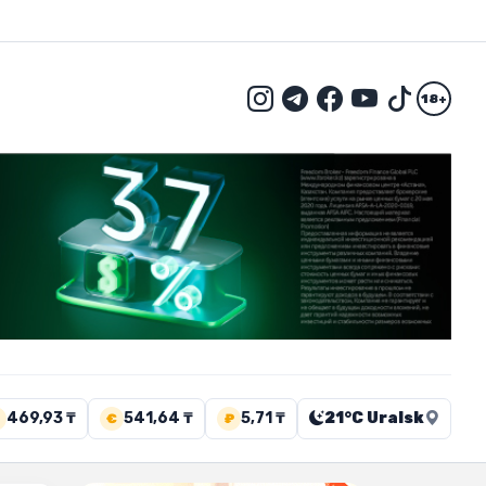
18+
469,93 ₸
541,64 ₸
5,71 ₸
21°C Uralsk
€
₽