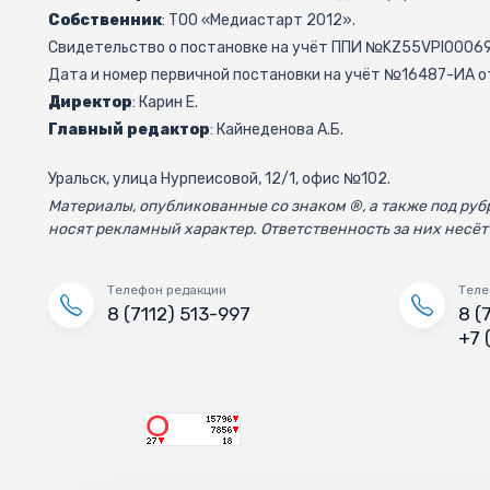
Собственник
: ТОО «Медиастарт 2012».
Свидетельство о постановке на учёт ППИ №KZ55VPI000692
Дата и номер первичной постановки на учёт №16487-ИА от
Директор
: Карин Е.
Главный редактор
: Кайнеденова А.Б.
Уральск, улица Нурпеисовой, 12/1, офис №102.
Материалы, опубликованные со знаком ®, а также под р
носят рекламный характер. Ответственность за них несёт
Телефон редакции
Теле
8 (7112) 513-997
8 (
+7 