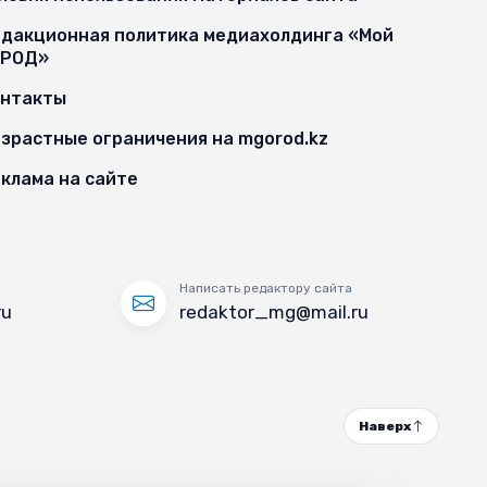
дакционная политика медиахолдинга «Мой
ОРОД»
онтакты
зрастные ограничения на mgorod.kz
клама на сайте
Написать редактору сайта
ru
redaktor_mg@mail.ru
Наверх