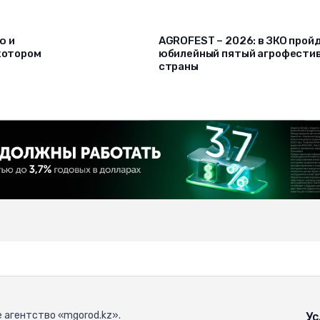
ю и
AGROFEST – 2026: в ЗКО прой
 котором
юбилейный пятый агрофести
страны
 агентство «mgorod.kz».
Ус