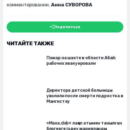
комментировании.
Анна СУВОРОВА
Поделиться
ЧИТАЙТЕ ТАКЖЕ
Пожар на шахте в области Абай:
рабочих эвакуировали
Директора детской больницы
уволили после смерти подростка в
Мангистау
«Маха.dxb» лақап атымен танылған
блогерге іздеу жарияланды