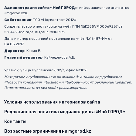
Администрация сайта «Мой ГОРОД»
: информационное агентство
«mgorod.kz».
Собственник
: ТОО «Медиастарт 2012».
Свидетельство о постановке на учёт ППИ №KZ55VPI00069267 от
28.04.2023 года, выдано МИОР РК.
Дата и номер первичной постановки на учёт №16487-ИА от
04.05.2017.
Директор
: Карин Е.
Главный редактор
: Кайнеденова А.Б.
Уральск, улица Нурпеисовой, 12/1, офис №102.
Материалы, опубликованные со знаком ®, а также под рубриками
«Новости компаний», «Бизнес» и «Выборы» носят рекламный характер.
Ответственность за них несёт рекламодатель.
Условия использования материалов сайта
Редакционная политика медиахолдинга «Мой ГОРОД»
Контакты
Возрастные ограничения на mgorod.kz