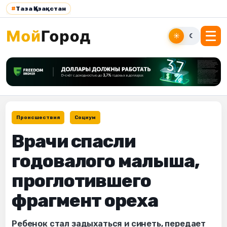
#
Таза Қазақстан
☀
☾
Происшествия
Социум
Врачи спасли
годовалого малыша,
проглотившего
фрагмент ореха
Ребенок стал задыхаться и синеть, передает