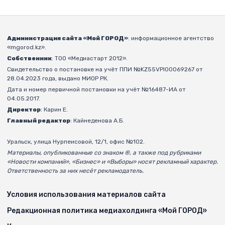
Администрация сайта «Мой ГОРОД»
: информационное агентство
«mgorod.kz».
Собственник
: ТОО «Медиастарт 2012».
Свидетельство о постановке на учёт ППИ №KZ55VPI00069267 от
28.04.2023 года, выдано МИОР РК.
Дата и номер первичной постановки на учёт №16487-ИА от
04.05.2017.
Директор
: Карин Е.
Главный редактор
: Кайнеденова А.Б.
Уральск, улица Нурпеисовой, 12/1, офис №102.
Материалы, опубликованные со знаком ®, а также под рубриками
«Новости компаний», «Бизнес» и «Выборы» носят рекламный характер.
Ответственность за них несёт рекламодатель.
Условия использования материалов сайта
Редакционная политика медиахолдинга «Мой ГОРОД»