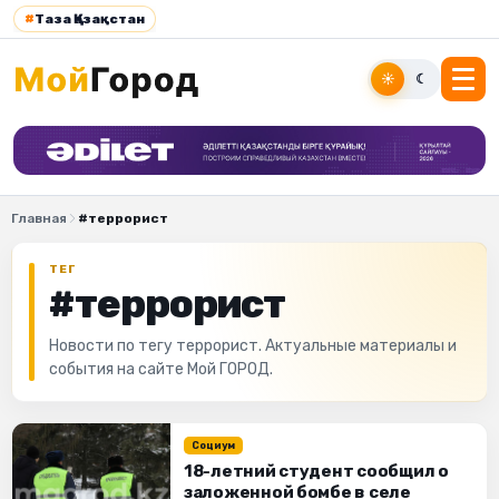
#
Таза Қазақстан
☀
☾
Главная
#террорист
ТЕГ
#террорист
Новости по тегу террорист. Актуальные материалы и
события на сайте Мой ГОРОД.
Социум
18-летний студент сообщил о
заложенной бомбе в селе