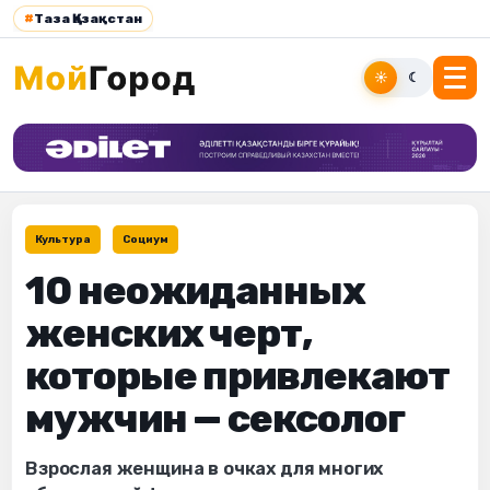
#
Таза Қазақстан
☀
☾
Культура
Социум
10 неожиданных
женских черт,
которые привлекают
мужчин — сексолог
Взрослая женщина в очках для многих