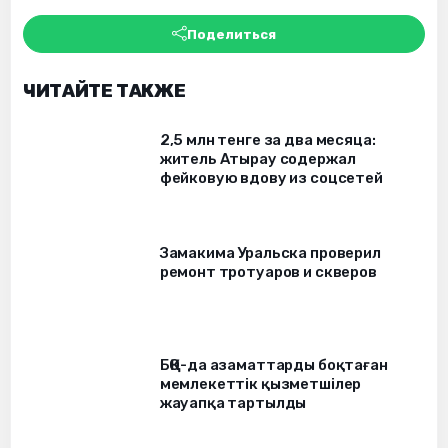
Поделиться
ЧИТАЙТЕ ТАКЖЕ
2,5 млн тенге за два месяца:
житель Атырау содержал
фейковую вдову из соцсетей
Замакима Уральска проверил
ремонт тротуаров и скверов
БҚО-да азаматтарды боқтаған
мемлекеттік қызметшілер
жауапқа тартылды