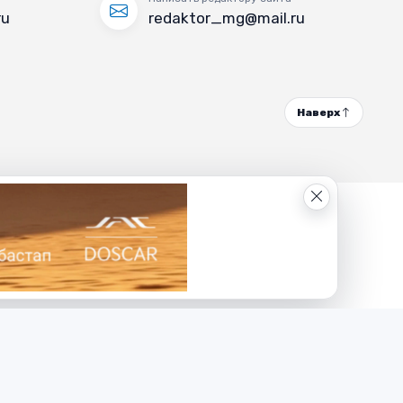
ru
redaktor_mg@mail.ru
Наверх