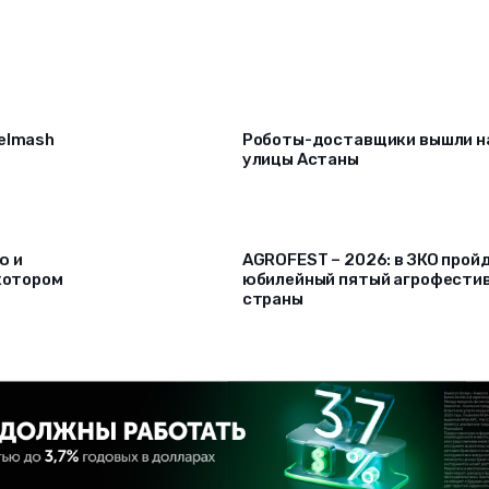
selmash
Роботы-доставщики вышли н
улицы Астаны
ю и
AGROFEST – 2026: в ЗКО прой
 котором
юбилейный пятый агрофести
страны