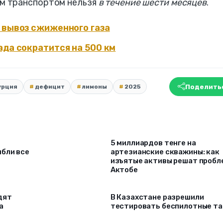
м транспортом нельзя
в течение шести месяцев
.
 вывоз сжиженного газа
ада сократится на 500 км
Поделить
урция
дефицит
лимоны
2025
5 миллиардов тенге на
ибли все
артезианские скважины: как
изъятые активы решат проб
Актобе
дят
В Казахстане разрешили
а
тестировать беспилотные та