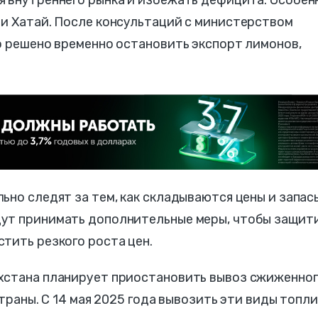
 и Хатай. После консультаций с министерством
о решено временно остановить экспорт лимонов,
ьно следят за тем, как складываются цены и запас
ут принимать дополнительные меры, чтобы защит
тить резкого роста цен.
хстана планирует приостановить вывоз сжиженно
страны. С 14 мая 2025 года вывозить эти виды топл