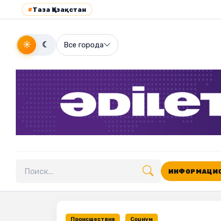
#
Таза Қазақстан
☀
☾
Все города
ИНФОРМАЦИО
Поиск по сайту
Происшествия
Социум