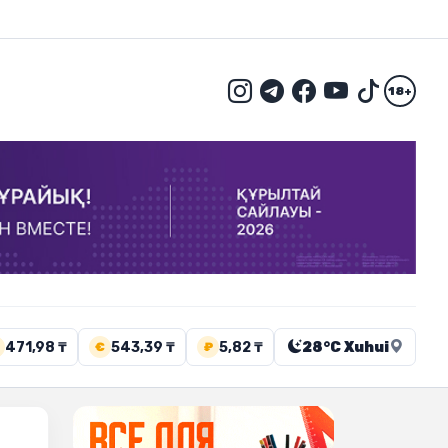
18+
471,98 ₸
543,39 ₸
5,82 ₸
28°C Xuhui
€
₽