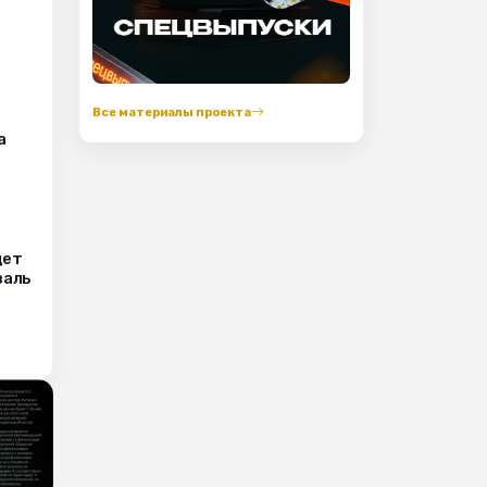
Все материалы проекта
а
дет
валь