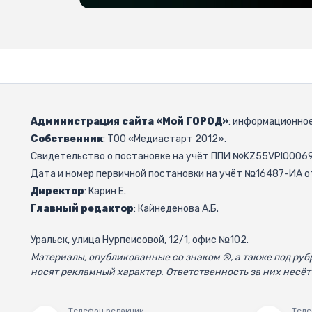
Администрация сайта «Мой ГОРОД»
: информационное
Собственник
: ТОО «Медиастарт 2012».
Свидетельство о постановке на учёт ППИ №KZ55VPI000692
Дата и номер первичной постановки на учёт №16487-ИА от
Директор
: Карин Е.
Главный редактор
: Кайнеденова А.Б.
Уральск, улица Нурпеисовой, 12/1, офис №102.
Материалы, опубликованные со знаком ®, а также под р
носят рекламный характер. Ответственность за них несёт
Телефон редакции
Теле