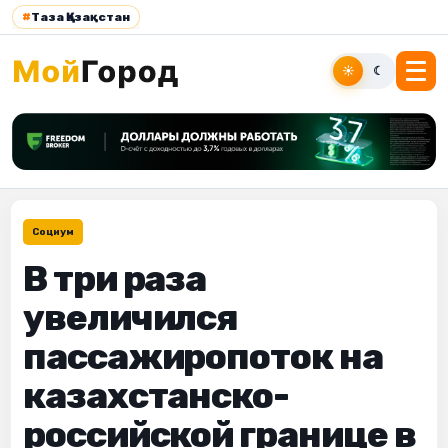
#
Таза Қазақстан
☀
☾
Социум
В три раза
увеличился
пассажиропоток на
казахстанско-
российской границе в