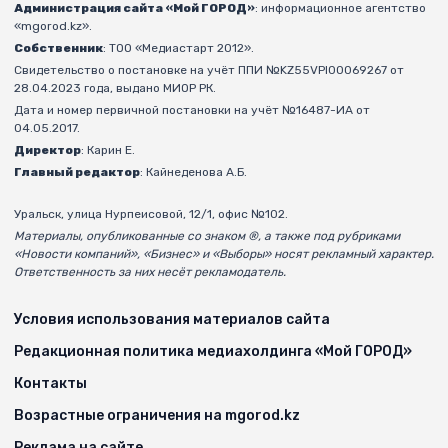
Администрация сайта «Мой ГОРОД»
: информационное агентство
«mgorod.kz».
Собственник
: ТОО «Медиастарт 2012».
Свидетельство о постановке на учёт ППИ №KZ55VPI00069267 от
28.04.2023 года, выдано МИОР РК.
Дата и номер первичной постановки на учёт №16487-ИА от
04.05.2017.
Директор
: Карин Е.
Главный редактор
: Кайнеденова А.Б.
Уральск, улица Нурпеисовой, 12/1, офис №102.
Материалы, опубликованные со знаком ®, а также под рубриками
«Новости компаний», «Бизнес» и «Выборы» носят рекламный характер.
Ответственность за них несёт рекламодатель.
Условия использования материалов сайта
Редакционная политика медиахолдинга «Мой ГОРОД»
Контакты
Возрастные ограничения на mgorod.kz
Реклама на сайте