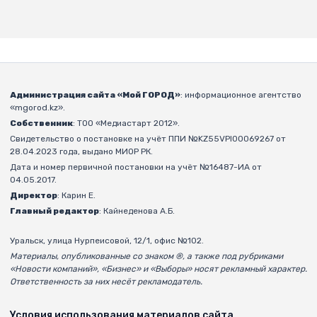
Администрация сайта «Мой ГОРОД»
: информационное агентство
«mgorod.kz».
Собственник
: ТОО «Медиастарт 2012».
Свидетельство о постановке на учёт ППИ №KZ55VPI00069267 от
28.04.2023 года, выдано МИОР РК.
Дата и номер первичной постановки на учёт №16487-ИА от
04.05.2017.
Директор
: Карин Е.
Главный редактор
: Кайнеденова А.Б.
Уральск, улица Нурпеисовой, 12/1, офис №102.
Материалы, опубликованные со знаком ®, а также под рубриками
«Новости компаний», «Бизнес» и «Выборы» носят рекламный характер.
Ответственность за них несёт рекламодатель.
Условия использования материалов сайта