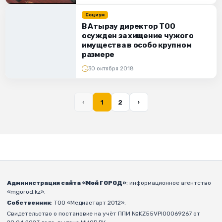
Социум
В Атырау директор ТОО
осужден за хищение чужого
имущества в особо крупном
размере
30 октября 2018
‹
1
2
›
Администрация сайта «Мой ГОРОД»
: информационное агентство
«mgorod.kz».
Собственник
: ТОО «Медиастарт 2012».
Свидетельство о постановке на учёт ППИ №KZ55VPI00069267 от