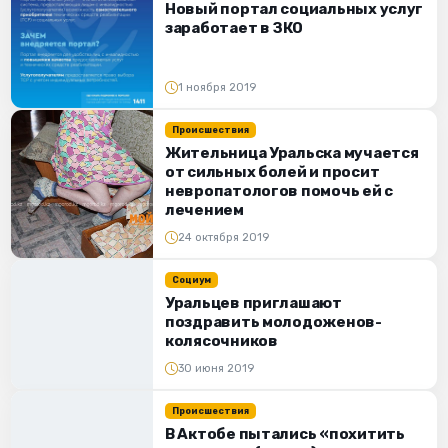
Новый портал социальных услуг
заработает в ЗКО
1 ноября 2019
Происшествия
Жительница Уральска мучается
от сильных болей и просит
невропатологов помочь ей с
лечением
24 октября 2019
Социум
Уральцев приглашают
поздравить молодоженов-
колясочников
30 июня 2019
Происшествия
В Актобе пытались «похитить