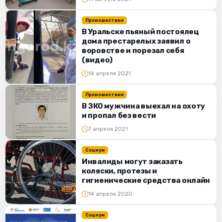
Происшествия
В Уральске пьяный постоялец
дома престарелых заявил о
воровстве и порезал себя
(видео)
14 апреля 2021
Происшествия
В ЗКО мужчина выехал на охоту
и пропал без вести
7 апреля 2021
Социум
Инвалиды могут заказать
коляски, протезы и
гигиенические средства онлайн
14 апреля 2020
Социум