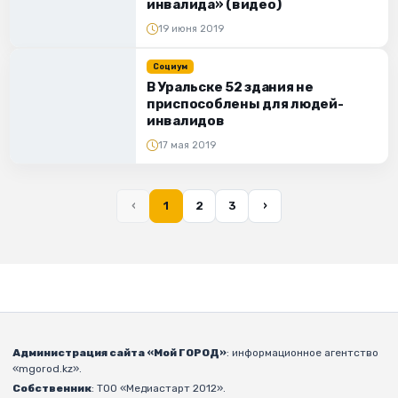
инвалида» (видео)
19 июня 2019
Социум
В Уральске 52 здания не
приспособлены для людей-
инвалидов
17 мая 2019
‹
1
2
3
›
Администрация сайта «Мой ГОРОД»
: информационное агентство
«mgorod.kz».
Собственник
: ТОО «Медиастарт 2012».