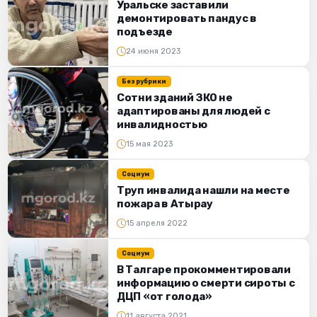
Уральске заставили
демонтировать пандус в
подъезде
24 июня 2023
Без рубрики
Сотни зданий ЗКО не
адаптированы для людей с
инвалидностью
15 мая 2023
Социум
Труп инвалида нашли на месте
пожара в Атырау
15 апреля 2022
Социум
В Талгаре прокомментировали
информацию о смерти сироты с
ДЦП «от голода»
11 августа 2021