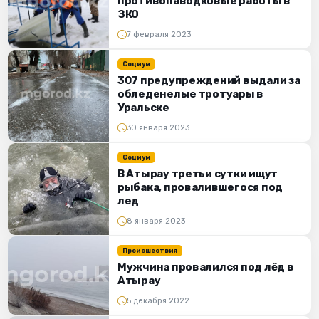
противопаводковые работы в
ЗКО
7 февраля 2023
Социум
307 предупреждений выдали за
обледенелые тротуары в
Уральске
30 января 2023
Социум
В Атырау третьи сутки ищут
рыбака, провалившегося под
лед
8 января 2023
Происшествия
Мужчина провалился под лёд в
Атырау
5 декабря 2022