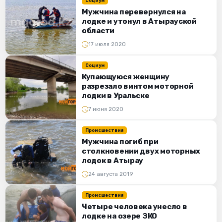
Социум
Мужчина перевернулся на
лодке и утонул в Атырауской
области
17 июля 2020
Социум
Купающуюся женщину
разрезало винтом моторной
лодки в Уральске
7 июня 2020
Происшествия
Мужчина погиб при
столкновении двух моторных
лодок в Атырау
24 августа 2019
Происшествия
Четыре человека унесло в
лодке на озере ЗКО