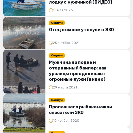
лодку с мужчиной (ВИДЕО)
15 мая 2026
Социум
Отец с сыном утонули в ЗКО
25 октября 2021
Социум
Мужчина на лодке и
оторванный бампер: как
уральцы преодолевают
огромные лужи (видео)
29 марта 2021
Социум
Пропавшего рыбака нашли
спасатели ЗКО
10 ноября 2020