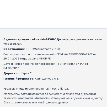
Администрация сайта «Мой ГОРОД»
: информационное агентство
«mgorod.kz».
Собственник
: ТОО «Медиастарт 2012».
Свидетельство о постановке на учёт ППИ №KZ55VPI00069267 от
28.04.2023 года, выдано МИОР РК.
Дата и номер первичной постановки на учёт №16487-ИА от
04.05.2017.
Директор
: Карин Е.
Главный редактор
: Кайнеденова А.Б.
Уральск, улица Нурпеисовой, 12/1, офис №102.
Материалы, опубликованные со знаком ®, а также под рубриками
«Новости компаний», «Бизнес» и «Выборы» носят рекламный характер.
Ответственность за них несёт рекламодатель.