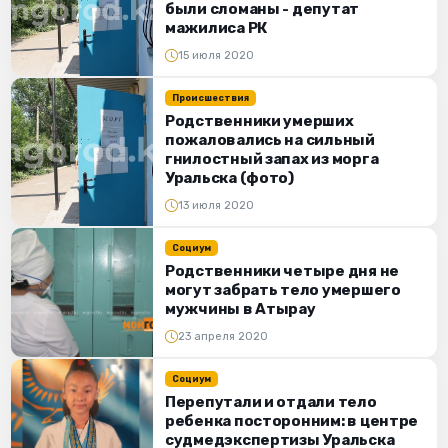
были сломаны - депутат
мажилиса РК
15 июля 2020
Происшествия
Родственники умерших
пожаловались на сильный
гнилостный запах из морга
Уральска (фото)
13 июля 2020
Социум
Родственники четыре дня не
могут забрать тело умершего
мужчины в Атырау
23 апреля 2020
Социум
Перепутали и отдали тело
ребенка посторонним: в центре
судмедэкспертизы Уральска