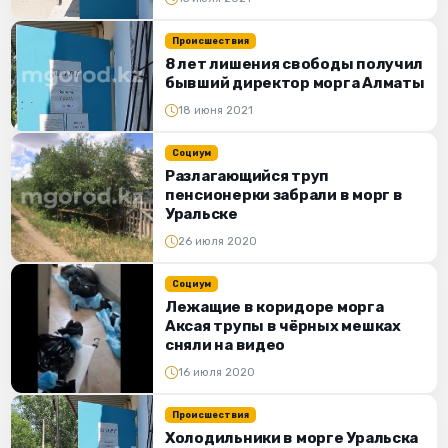
Происшествия
8 лет лишения свободы получил
бывший директор морга Алматы
18 июня 2021
Социум
Разлагающийся труп
пенсионерки забрали в морг в
Уральске
26 июля 2020
Социум
Лежащие в коридоре морга
Аксая трупы в чёрных мешках
сняли на видео
16 июля 2020
Происшествия
Холодильники в морге Уральска