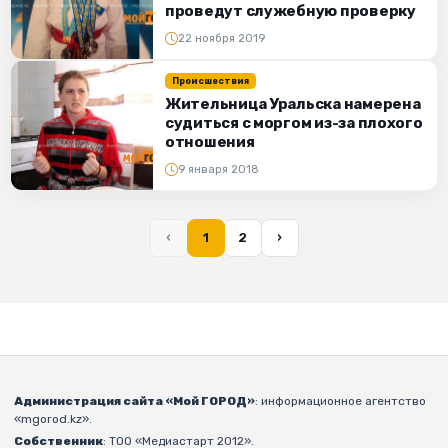
проведут служебную проверку
22 ноября 2019
Происшествия
Жительница Уральска намерена
судиться с моргом из-за плохого
отношения
9 января 2018
‹
1
2
›
Администрация сайта «Мой ГОРОД»
: информационное агентство
«mgorod.kz».
Собственник
: ТОО «Медиастарт 2012».