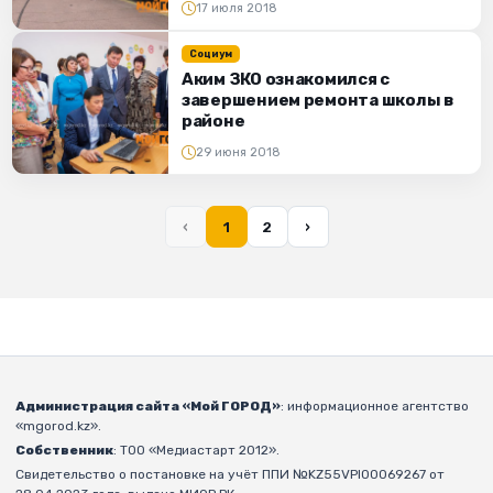
17 июля 2018
Социум
Аким ЗКО ознакомился с
завершением ремонта школы в
районе
29 июня 2018
‹
1
2
›
Администрация сайта «Мой ГОРОД»
: информационное агентство
«mgorod.kz».
Собственник
: ТОО «Медиастарт 2012».
Свидетельство о постановке на учёт ППИ №KZ55VPI00069267 от