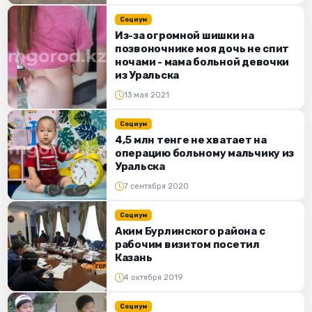
Социум
Из-за огромной шишки на
позвоночнике моя дочь не спит
ночами - мама больной девочки
из Уральска
13 мая 2021
Социум
4,5 млн тенге не хватает на
операцию больному мальчику из
Уральска
7 сентября 2020
Социум
Аким Бурлинского района с
рабочим визитом посетил
Казань
4 октября 2019
Социум