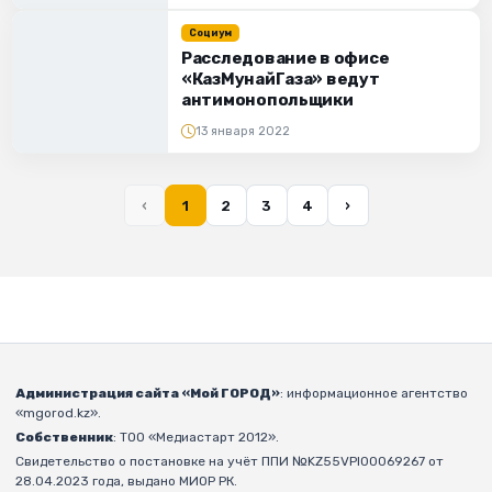
Социум
Расследование в офисе
«КазМунайГаза» ведут
антимонопольщики
13 января 2022
‹
1
2
3
4
›
Администрация сайта «Мой ГОРОД»
: информационное агентство
«mgorod.kz».
Собственник
: ТОО «Медиастарт 2012».
Свидетельство о постановке на учёт ППИ №KZ55VPI00069267 от
28.04.2023 года, выдано МИОР РК.