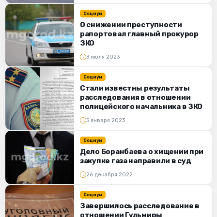
Социум
О снижении преступности
рапортовал главный прокурор
ЗКО
3 июля 2023
Социум
Стали известны результаты
расследования в отношении
полицейского начальника в ЗКО
5 января 2023
Социум
Дело Боранбаева о хищении при
закупке газа направили в суд
26 декабря 2022
Социум
Завершилось расследование в
отношении Гульмиры