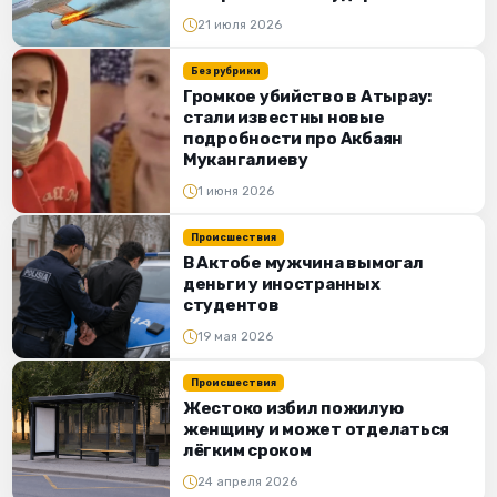
21 июля 2026
Без рубрики
Громкое убийство в Атырау:
стали известны новые
подробности про Акбаян
Мукангалиеву
1 июня 2026
Происшествия
В Актобе мужчина вымогал
деньги у иностранных
студентов
19 мая 2026
Происшествия
Жестоко избил пожилую
женщину и может отделаться
лёгким сроком
24 апреля 2026