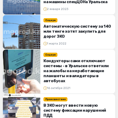
на машины спецЦОНа Уральска
2 января 2023
Социум
Автоматическую систему за 140
млн тенге хотят закупить для
дорог ЗКО
1 марта 2022
Социум
Кондукторы сами отключают
системы - в Уральске ответили
на жалобы на неработающие
планшеты и валидаторы в
автобусах
16 октября 2021
Происшествия
В ЗКО могут ввести новую
систему фиксации нарушений
ПДД