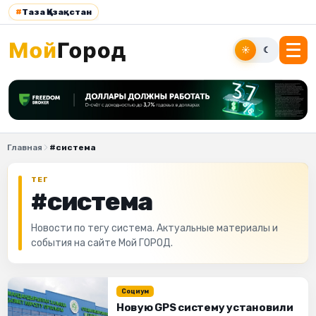
#
Таза Қазақстан
☀
☾
Главная
#система
ТЕГ
#система
Новости по тегу система. Актуальные материалы и
события на сайте Мой ГОРОД.
Социум
Новую GPS систему установили